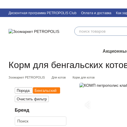
Перейти к основному контенту
Дисконтная программа PETROPOLIS Club
Оплата и доставка
Как за
Контактная информация
Акционны
Корм для бенгальских кото
Зоомаркет PETROPOLIS
Для котов
Корм для котов
Порода:
Бенгальский
Очистить фильтр
Бренд