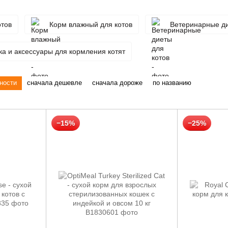
отов
Корм влажный для котов
Ветеринарные ди
а и аксессуары для кормления котят
ности
сначала дешевле
сначала дороже
по названию
−15%
−25%