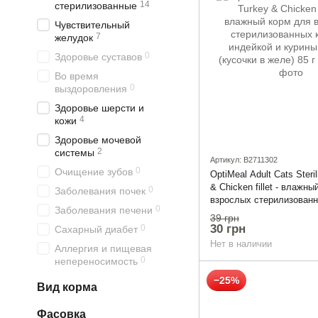
14
стерилизованные
Чувствительный
7
желудок
0
Здоровье суставов
Во время
0
выздоровления
Здоровье шерсти и
4
кожи
Здоровье мочевой
2
системы
Артикул: B2711302
0
Очищение зубов
OptiMeal Adult Cats Steri
& Chicken fillet - влажн
0
Заболевания почек
взрослых стерилизованн
0
Заболевания печени
индейкой и куриным фил
39 грн
желе) 85 г
30 грн
0
Сахарный диабет
Нет в наличии
Аллергия и пищевая
0
непереносимость
−25%
Вид корма
Фасовка