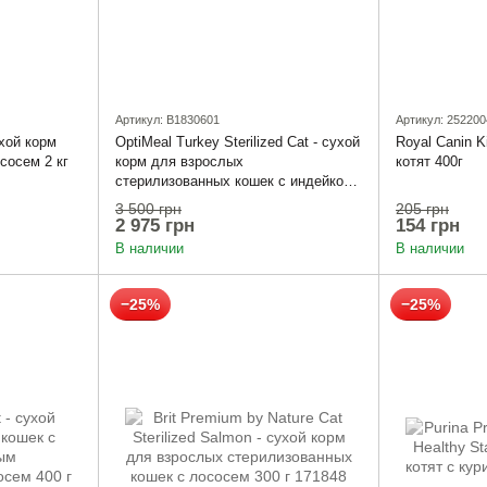
Артикул: B1830601
Артикул: 252200
ухой корм
OptiMeal Turkey Sterilized Cat - сухой
Royal Canin K
сосем 2 кг
корм для взрослых
котят 400г
стерилизованных кошек с индейкой
и овсом 10 кг
3 500 грн
205 грн
2 975 грн
154 грн
В наличии
В наличии
−25%
−25%