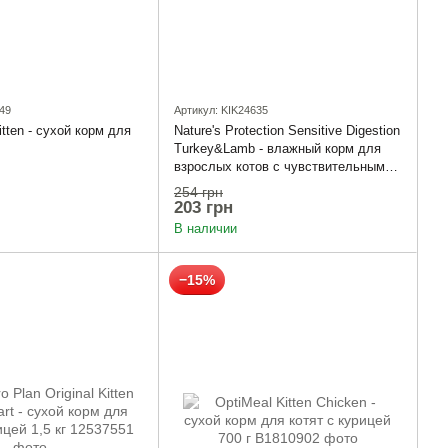
49
Артикул: KIK24635
itten - сухой корм для
Nature's Protection Sensitive Digestion
Turkey&Lamb - влажный корм для
взрослых котов с чувствительным
пищеварением с мясом индейки и
254 грн
ягненка 400г
203 грн
В наличии
−15%