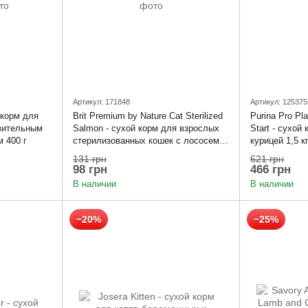
Артикул: 171848
Артикул: 125375
 корм для
Brit Premium by Nature Cat Sterilized
Purina Pro Pla
вительным
Salmon - сухой корм для взрослых
Start - сухой
 400 г
стерилизованных кошек с лососем
курицей 1,5 к
300 г
131 грн
621 грн
98 грн
466 грн
В наличии
В наличии
−20%
−25%