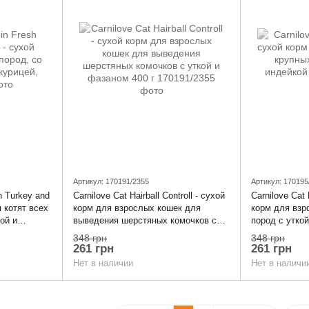
Артикул: 170191/2355
Артикул: 170195
sh Turkey and
Carnilove Cat Hairball Controll - сухой
Carnilove Cat
я котят всех
корм для взрослых кошек для
корм для взр
ой и
выведения шерстяных комочков с
пород с уткой
уткой и фазаном 400 г
348 грн
348 грн
261 грн
261 грн
Нет в наличии
Нет в наличи