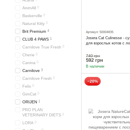
Acana
0
AnimAll
0
Baskerville
0
Natural Kitty
4
Brit Premium
Артикул: 50004835
Josera Cat Culinesse - с
1
CLUB 4 PAWS
для взрослых котов с ло
0
Carnilove True Fresh
0
Cherie
740 грн
592 грн
0
Canina
В наличии
3
Carnilove
0
Carnilove Fresh
−20%
0
Felix
0
GimCat
1
ORIJEN
PRO PLAN
0
VETERINARY DIETS
0
LORA