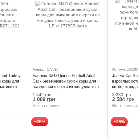
Артикул: 177895
Артикул: 500103
lised Turkey
Farmina N&D Quinoa Hairball Adult
Josera Cat Se
ый корм для
Cat - беззерновой сухой корм для
взрослых кот
ых кошек с
выведения шерсти из желудка кошек
котов, страд
е (кусочки в
с уткой и киноа 1,5 кг
почечной нед
1 442 грн
3 230 грн
1 009 грн
2 584 грн
Нет в наличии
Нет в наличи
−25%
−25%