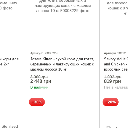
Артикул: 50003229
Артикул: 30112
ой корм для
Josera Kitten - сухой корм для котят,
Savory Adult 
в 2кг
беременных и лактирующих кошек с
and Chicken -
маслом лосося 10 кг
взрослых сте
ягнятиной и к
3 060 грн
1 092 грн
2 448 грн
819 грн
В наличии
Нет в наличи
−30%
−20%