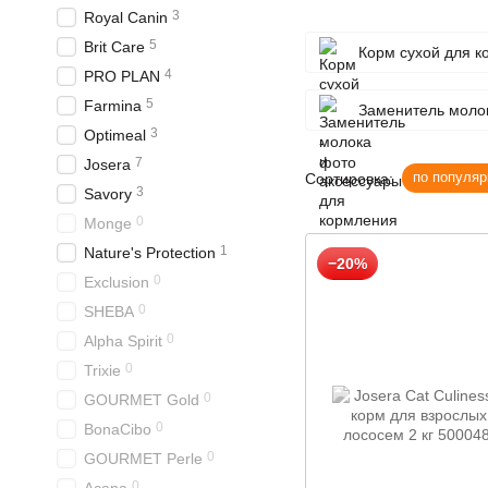
3
Royal Canin
5
Brit Care
Корм сухой для к
4
PRO PLAN
5
Farmina
Заменитель молок
3
Optimeal
7
Josera
по популяр
Сортировка:
3
Savory
0
Monge
1
Nature's Protection
−20%
0
Exclusion
0
SHEBA
0
Alpha Spirit
0
Trixie
0
GOURMET Gold
0
BonaCibo
0
GOURMET Perle
0