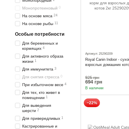
Монопородный
0
Монопротеиновый
24
На основе мяса
11
На основе рыбы
Особые потребности
Для беременных и
4
кормящих
Артикул: 25290209
Для активного образа
Royal Canin Indoor - сух
1
жизни
взрослых домашних кото
3
Для иммунитета
0
Для снятия стресса
925 грн
694 грн
4
При избыточном весе
В наличии
Для тех, кто живет в
1
помещении
−22%
Для выведения
2
шерсти
1
Для привередливых
Кастрированные и