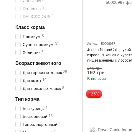
0
Cat Chow
0
Dreamies
0
DELICKCIOUS
Класс корма
5
Премиум
31
Артикул: 50006967
Супер-премиум
Josera NatureCat - сухой
6
Холистик
взрослых кошек с чувст
пищеварением с лососем
Возраст животного
240 грн
192 грн
25
Для взрослых кошек
В наличии
10
Для котят
8
Для пожилых кошек
−25%
Тип корма
1
Без курицы
13
Беззерновой
4
Гипоаллергенный
1