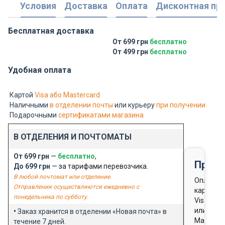
Условия
Доставка
Оплата
Дисконтная пр
Бесплатная доставка
От 699 грн
бесплатно
От 499 грн
бесплатно
Удобная оплата
Картой
Visa або Mastercard
Наличными
в отделении почты
или курьеру
при получении
Подарочными
сертификатами магазина
В ОТДЕЛЕНИЯ И ПОЧТОМАТЫ
От 699 грн
—
бесплатно
,
Предо
До 699 грн
— за тарифами перевозчика.
В любой почтомат или отделение.
Оплата
Отправления осуществляются ежедневно с
картой
понедельника по субботу.
Visa
или
•
Заказ хранится в отделении «Новая почта» в
Masterca
течение 7 дней.