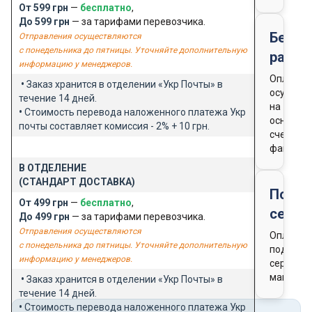
От 599 грн
—
бесплатно
,
До 599 грн
— за тарифами перевозчика.
Безна
Отправления осуществляются
с понедельника до пятницы. Уточняйте дополнительную
расче
информацию у менеджеров.
Оплата
•
Заказ хранится в отделении «Укр Почты» в
осущест
течение 14 дней.
на
•
Стоимость перевода наложенного платежа Укр
основан
почты составляет комиссия - 2% + 10 грн.
счета-
фактуры
В ОТДЕЛЕНИЕ
(СТАНДАРТ ДОСТАВКА)
Подар
От 499 грн
—
бесплатно
,
серти
До 499 грн
— за тарифами перевозчика.
Отправления осуществляются
Оплата
с понедельника до пятницы. Уточняйте дополнительную
подароч
информацию у менеджеров.
сертифи
магазин
•
Заказ хранится в отделении «Укр Почты» в
течение 14 дней.
•
Стоимость перевода наложенного платежа Укр