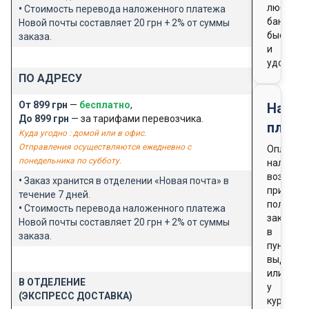
любого
•
Стоимость перевода наложенного платежа
банка
Новой почты составляет 20 грн + 2% от суммы
быстро
заказа.
и
удобно
ПО АДРЕСУ
От 899 грн
—
бесплатно
,
Нало
До 899 грн
— за тарифами перевозчика.
плате
Куда угодно : домой или в офис.
Отправления осуществляются ежедневно с
Оплата
понедельника по субботу.
наличны
возможн
•
Заказ хранится в отделении «Новая почта» в
при
течение 7 дней.
получен
•
Стоимость перевода наложенного платежа
заказа
Новой почты составляет 20 грн + 2% от суммы
в
заказа.
пункте
выдачи
или
В ОТДЕЛЕНИЕ
у
(ЭКСПРЕСС ДОСТАВКА)
курьера