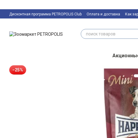
Перейти к основному контенту
Дисконтная программа PETROPOLIS Club
Оплата и доставка
Как за
Контактная информация
Акционны
−25%