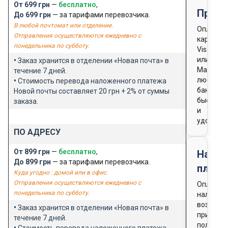
От 699 грн
—
бесплатно
,
Предо
До 699 грн
— за тарифами перевозчика.
В любой почтомат или отделение.
Оплата
Отправления осуществляются ежедневно с
картой
понедельника по субботу.
Visa
или
•
Заказ хранится в отделении «Новая почта» в
Masterca
течение 7 дней.
любого
•
Стоимость перевода наложенного платежа
банка
Новой почты составляет 20 грн + 2% от суммы
быстро
заказа.
и
удобно
ПО АДРЕСУ
От 899 грн
—
бесплатно
,
Нало
До 899 грн
— за тарифами перевозчика.
плате
Куда угодно : домой или в офис.
Отправления осуществляются ежедневно с
Оплата
понедельника по субботу.
наличны
возможн
•
Заказ хранится в отделении «Новая почта» в
при
течение 7 дней.
получен
•
Стоимость перевода наложенного платежа