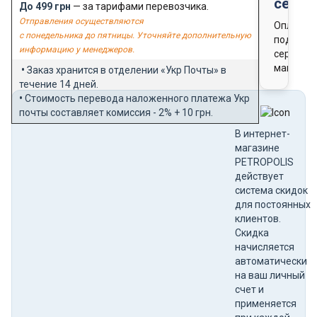
серти
До 499 грн
— за тарифами перевозчика.
Отправления осуществляются
Оплата
с понедельника до пятницы. Уточняйте дополнительную
подароч
информацию у менеджеров.
сертифи
магазин
•
Заказ хранится в отделении «Укр Почты» в
течение 14 дней.
•
Стоимость перевода наложенного платежа Укр
почты составляет комиссия - 2% + 10 грн.
В интернет-
магазине
PETROPOLIS
действует
система скидок
для постоянных
клиентов.
Скидка
начисляется
автоматически
на ваш личный
счет и
применяется