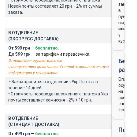
заказа
Новой почты составляет 20 грн + 2% от суммы
в
заказа.
пункте
выдачи
или
В ОТДЕЛЕНИЕ
у
(ЭКСПРЕСС ДОСТАВКА)
курьера
От 599 грн
—
бесплатно
,
До 599 грн
— за тарифами перевозчика.
Безна
Отправления осуществляются
с понедельника до пятницы. Уточняйте дополнительную
расче
информацию у менеджеров.
Оплата
•
Заказ хранится в отделении «Укр Почты» в
осущест
течение 14 дней.
на
•
Стоимость перевода наложенного платежа Укр
основан
почты составляет комиссия - 2% + 10 грн.
счета-
фактуры
В ОТДЕЛЕНИЕ
(СТАНДАРТ ДОСТАВКА)
Подар
От 499 грн
—
бесплатно
,