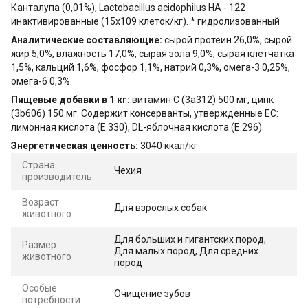
Канталупа (0,01%), Lactobacillus acidophilus HA - 122
инактивированные (15x109 клеток/кг). * гидролизованный
Аналитические составляющие:
сырой протеин 26,0%, сырой
жир 5,0%, влажность 17,0%, сырая зола 9,0%, сырая клетчатка
1,5%, кальций 1,6%, фосфор 1,1%, натрий 0,3%, омега-3 0,25%,
омега-6 0,3%.
Пищевые добавки в 1 кг:
витамин C (3a312) 500 мг, цинк
(3b606) 150 мг. Содержит консерванты, утвержденные ЕС:
лимонная кислота (E 330), DL-яблочная кислота (E 296).
Энергетическая ценность:
3040 ккал/кг
Страна
Чехия
производитель
Возраст
Для взрослых собак
животного
Для больших и гигантских пород,
Размер
Для малых пород, Для средних
животного
пород
Особые
Очищение зубов
потребности