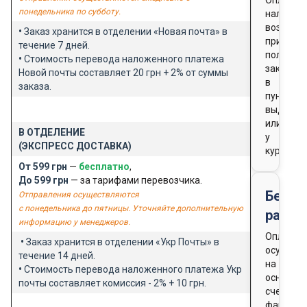
понедельника по субботу.
наличны
возможн
•
Заказ хранится в отделении «Новая почта» в
при
течение 7 дней.
получен
•
Стоимость перевода наложенного платежа
заказа
Новой почты составляет 20 грн + 2% от суммы
в
заказа.
пункте
выдачи
или
В ОТДЕЛЕНИЕ
у
(ЭКСПРЕСС ДОСТАВКА)
курьера
От 599 грн
—
бесплатно
,
До 599 грн
— за тарифами перевозчика.
Безна
Отправления осуществляются
с понедельника до пятницы. Уточняйте дополнительную
расче
информацию у менеджеров.
Оплата
•
Заказ хранится в отделении «Укр Почты» в
осущест
течение 14 дней.
на
•
Стоимость перевода наложенного платежа Укр
основан
почты составляет комиссия - 2% + 10 грн.
счета-
фактуры