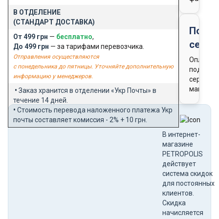
В ОТДЕЛЕНИЕ
(СТАНДАРТ ДОСТАВКА)
Подар
От 499 грн
—
бесплатно
,
серти
До 499 грн
— за тарифами перевозчика.
Отправления осуществляются
Оплата
с понедельника до пятницы. Уточняйте дополнительную
подароч
информацию у менеджеров.
сертифи
магазин
•
Заказ хранится в отделении «Укр Почты» в
течение 14 дней.
•
Стоимость перевода наложенного платежа Укр
почты составляет комиссия - 2% + 10 грн.
В интернет-
магазине
PETROPOLIS
действует
система скидок
для постоянных
клиентов.
Скидка
начисляется