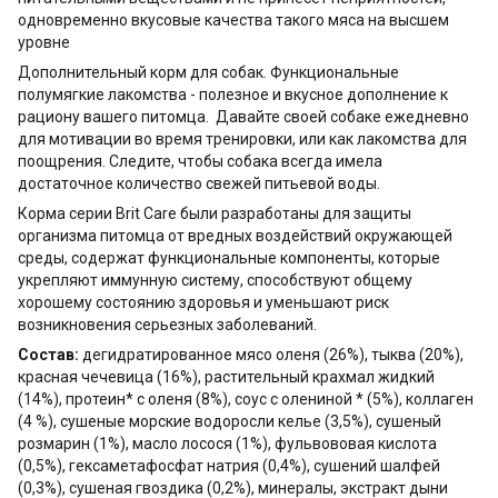
одновременно вкусовые качества такого мяса на высшем
уровне
Дополнительный корм для собак. Функциональные
полумягкие лакомства - полезное и вкусное дополнение к
рациону вашего питомца. Давайте своей собаке ежедневно
для мотивации во время тренировки, или как лакомства для
поощрения. Следите, чтобы собака всегда имела
достаточное количество свежей питьевой воды.
Корма серии Brit Care были разработаны для защиты
организма питомца от вредных воздействий окружающей
среды, содержат функциональные компоненты, которые
укрепляют иммунную систему, способствуют общему
хорошему состоянию здоровья и уменьшают риск
возникновения серьезных заболеваний.
Состав:
дегидратированное мясо оленя (26%), тыква (20%),
красная чечевица (16%), растительный крахмал жидкий
(14%), протеин* с оленя (8%), соус с олениной * (5%), коллаген
(4 %), сушеные морские водоросли келье (3,5%), сушеный
розмарин (1%), масло лосося (1%), фульвововая кислота
(0,5%), гексаметафосфат натрия (0,4%), сушений шалфей
(0,3%), сушеная гвоздика (0,2%), минералы, экстракт дыни