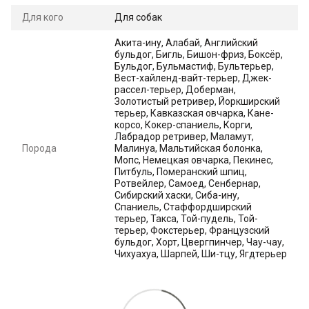
Для кого
Для собак
Акита-ину, Алабай, Английский
бульдог, Бигль, Бишон-фриз, Боксёр,
Бульдог, Бульмастиф, Бультерьер,
Вест-хайленд-вайт-терьер, Джек-
рассел-терьер, Доберман,
Золотистый ретривер, Йоркширский
терьер, Кавказская овчарка, Кане-
корсо, Кокер-спаниель, Корги,
Лабрадор ретривер, Маламут,
Порода
Малинуа, Мальтийская болонка,
Мопс, Немецкая овчарка, Пекинес,
Питбуль, Померанский шпиц,
Ротвейлер, Самоед, Сенбернар,
Сибирский хаски, Сиба-ину,
Спаниель, Стаффордширский
терьер, Такса, Той-пудель, Той-
терьер, Фокстерьер, Французский
бульдог, Хорт, Цвергпинчер, Чау-чау,
Чихуахуа, Шарпей, Ши-тцу, Ягдтерьер