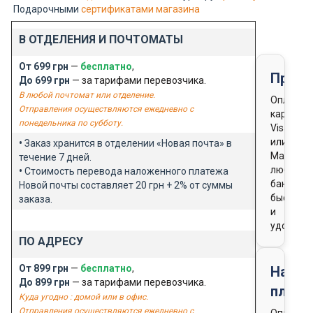
Подарочными
сертификатами магазина
В ОТДЕЛЕНИЯ И ПОЧТОМАТЫ
От 699 грн
—
бесплатно
,
Предо
До 699 грн
— за тарифами перевозчика.
В любой почтомат или отделение.
Оплата
Отправления осуществляются ежедневно с
картой
понедельника по субботу.
Visa
или
•
Заказ хранится в отделении «Новая почта» в
Masterca
течение 7 дней.
любого
•
Стоимость перевода наложенного платежа
банка
Новой почты составляет 20 грн + 2% от суммы
быстро
заказа.
и
удобно
ПО АДРЕСУ
От 899 грн
—
бесплатно
,
Нало
До 899 грн
— за тарифами перевозчика.
плате
Куда угодно : домой или в офис.
Отправления осуществляются ежедневно с
Оплата