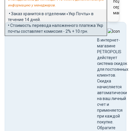
подароч
информацию у менеджеров.
сертифи
магазин
•
Заказ хранится в отделении «Укр Почты» в
течение 14 дней.
•
Стоимость перевода наложенного платежа Укр
почты составляет комиссия - 2% + 10 грн.
В интернет-
магазине
PETROPOLIS
действует
система скидок
для постоянных
клиентов.
Скидка
начисляется
автоматически
на ваш личный
счет и
применяется
при каждой
покупке.
Обратите