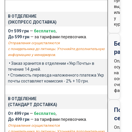
пункте
выдачи
или
В ОТДЕЛЕНИЕ
у
(ЭКСПРЕСС ДОСТАВКА)
курьера
От 599 грн
—
бесплатно
,
До 599 грн
— за тарифами перевозчика.
Безна
Отправления осуществляются
с понедельника до пятницы. Уточняйте дополнительную
расче
информацию у менеджеров.
Оплата
•
Заказ хранится в отделении «Укр Почты» в
осущест
течение 14 дней.
на
•
Стоимость перевода наложенного платежа Укр
основан
почты составляет комиссия - 2% + 10 грн.
счета-
фактуры
В ОТДЕЛЕНИЕ
(СТАНДАРТ ДОСТАВКА)
Подар
От 499 грн
—
бесплатно
,
серти
До 499 грн
— за тарифами перевозчика.
Отправления осуществляются
Оплата
с понедельника до пятницы. Уточняйте дополнительную