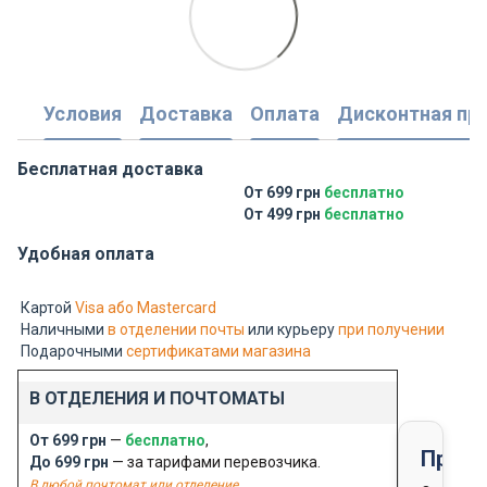
Условия
Доставка
Оплата
Дисконтная пр
Бесплатная доставка
От 699 грн
бесплатно
От 499 грн
бесплатно
Удобная оплата
Картой
Visa або Mastercard
Наличными
в отделении почты
или курьеру
при получении
Подарочными
сертификатами магазина
В ОТДЕЛЕНИЯ И ПОЧТОМАТЫ
От 699 грн
—
бесплатно
,
Предо
До 699 грн
— за тарифами перевозчика.
В любой почтомат или отделение.