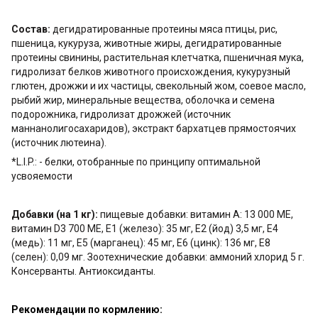
Состав:
дегидратированные протеины мяса птицы, рис,
пшеница, кукуруза, животные жиры, дегидратированные
протеины свинины, растительная клетчатка, пшеничная мука,
гидролизат белков животного происхождения, кукурузный
глютен, дрожжи и их частицы, свекольный жом, соевое масло,
рыбий жир, минеральные вещества, оболочка и семена
подорожника, гидролизат дрожжей (источник
маннанолигосахаридов), экстракт бархатцев прямостоячих
(источник лютеина).
*L.I.P.: - белки, отобранные по принципу оптимальной
усвояемости
Добавки (на 1 кг):
пищевые добавки: витамин A: 13 000 MЕ,
витамин D3 700 MЕ, E1 (железо): 35 мг, E2 (йод) 3,5 мг, E4
(медь): 11 мг, E5 (марганец): 45 мг, E6 (цинк): 136 мг, E8
(селен): 0,09 мг. Зоотехнические добавки: аммоний хлорид 5 г.
Консерванты. Антиоксиданты.
Рекомендации по кормлению: