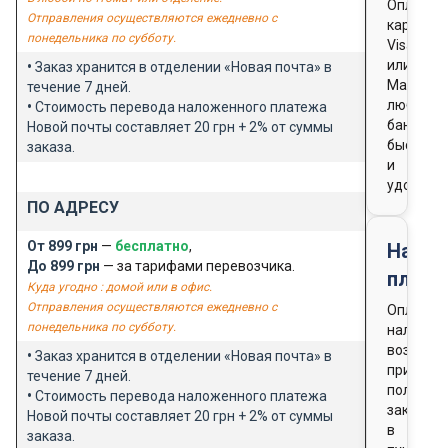
Оплата
Отправления осуществляются ежедневно с
картой
понедельника по субботу.
Visa
или
•
Заказ хранится в отделении «Новая почта» в
Masterca
течение 7 дней.
любого
•
Стоимость перевода наложенного платежа
банка
Новой почты составляет 20 грн + 2% от суммы
быстро
заказа.
и
удобно
ПО АДРЕСУ
От 899 грн
—
бесплатно
,
Нало
До 899 грн
— за тарифами перевозчика.
плате
Куда угодно : домой или в офис.
Отправления осуществляются ежедневно с
Оплата
понедельника по субботу.
наличны
возможн
•
Заказ хранится в отделении «Новая почта» в
при
течение 7 дней.
получен
•
Стоимость перевода наложенного платежа
заказа
Новой почты составляет 20 грн + 2% от суммы
в
заказа.