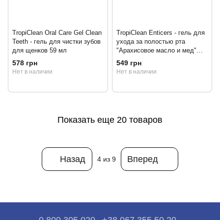
TropiClean Oral Care Gel Clean
TropiClean Enticers - гель для
Teeth - гель для чистки зубов
ухода за полостью рта
для щенков 59 мл
"Арахисовое масло и мед"
для собак 59 м
578 грн
549 грн
Нет в наличии
Нет в наличии
Показать еще 20 товаров
Назад
Вперед
4
из 9