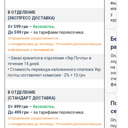
выдачи
или
В ОТДЕЛЕНИЕ
у
(ЭКСПРЕСС ДОСТАВКА)
курьера
От 599 грн
—
бесплатно
,
До 599 грн
— за тарифами перевозчика.
Безна
Отправления осуществляются
с понедельника до пятницы. Уточняйте дополнительную
расче
информацию у менеджеров.
Оплата
•
Заказ хранится в отделении «Укр Почты» в
осущест
течение 14 дней.
на
•
Стоимость перевода наложенного платежа Укр
основан
почты составляет комиссия - 2% + 10 грн.
счета-
фактуры
В ОТДЕЛЕНИЕ
(СТАНДАРТ ДОСТАВКА)
Подар
От 499 грн
—
бесплатно
,
серти
До 499 грн
— за тарифами перевозчика.
Отправления осуществляются
Оплата
с понедельника до пятницы. Уточняйте дополнительную
подароч