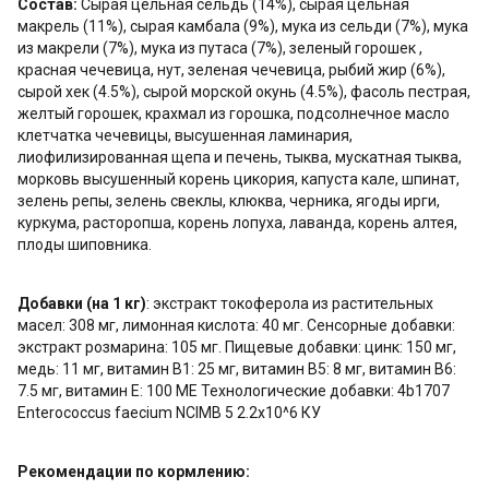
Состав:
Сырая цельная сельдь (14%), сырая цельная
макрель (11%), сырая камбала (9%), мука из сельди (7%), мука
из макрели (7%), мука из путаса (7%), зеленый горошек ,
красная чечевица, нут, зеленая чечевица, рыбий жир (6%),
сырой хек (4.5%), сырой морской окунь (4.5%), фасоль пестрая,
желтый горошек, крахмал из горошка, подсолнечное масло
клетчатка чечевицы, высушенная ламинария,
лиофилизированная щепа и печень, тыква, мускатная тыква,
морковь высушенный корень цикория, капуста кале, шпинат,
зелень репы, зелень свеклы, клюква, черника, ягоды ирги,
куркума, расторопша, корень лопуха, лаванда, корень алтея,
плоды шиповника.
Добавки (на
1 кг)
: экстракт токоферола из растительных
масел: 308 мг, лимонная кислота: 40 мг. Сенсорные добавки:
экстракт розмарина: 105 мг. Пищевые добавки: цинк: 150 мг,
медь: 11 мг, витамин B1: 25 мг, витамин B5: 8 мг, витамин B6:
7.5 мг, витамин E: 100 МЕ Технологические добавки: 4b1707
Enterococcus faecium NCIMB 5 2.2x10^6 КУ
Рекомендации по кормлению: