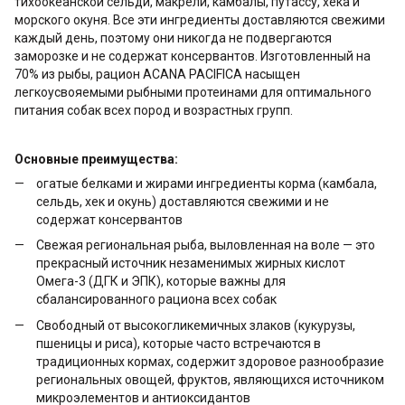
тихоокеанской сельди, макрели, камбалы, путассу, хека и
морского окуня. Все эти ингредиенты доставляются свежими
каждый день, поэтому они никогда не подвергаются
заморозке и не содержат консервантов. Изготовленный на
70% из рыбы, рацион ACANA PACIFICA насыщен
легкоусвояемыми рыбными протеинами для оптимального
питания собак всех пород и возрастных групп.
Основные преимущества:
огатые белками и жирами ингредиенты корма (камбала,
сельдь, хек и окунь) доставляются свежими и не
содержат консервантов
Свежая региональная рыба, выловленная на воле — это
прекрасный источник незаменимых жирных кислот
Омега-3 (ДГК и ЭПК), которые важны для
сбалансированного рациона всех собак
Свободный от высокогликемичных злаков (кукурузы,
пшеницы и риса), которые часто встречаются в
традиционных кормах, содержит здоровое разнообразие
региональных овощей, фруктов, являющихся источником
микроэлементов и антиоксидантов