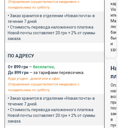
Отправления осуществляются ежедневно с
картой
понедельника по субботу.
Visa
или
•
Заказ хранится в отделении «Новая почта» в
Masterca
течение 7 дней.
любого
•
Стоимость перевода наложенного платежа
банка
Новой почты составляет 20 грн + 2% от суммы
быстро
заказа.
и
удобно
ПО АДРЕСУ
От 899 грн
—
бесплатно
,
Нало
До 899 грн
— за тарифами перевозчика.
плате
Куда угодно : домой или в офис.
Отправления осуществляются ежедневно с
Оплата
понедельника по субботу.
наличны
возможн
•
Заказ хранится в отделении «Новая почта» в
при
течение 7 дней.
получен
•
Стоимость перевода наложенного платежа
заказа
Новой почты составляет 20 грн + 2% от суммы
в
заказа.
пункте