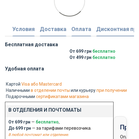
Условия
Доставка
Оплата
Дисконтная пр
Бесплатная доставка
От 699 грн
бесплатно
От 499 грн
бесплатно
Удобная оплата
Картой
Visa або Mastercard
Наличными
в отделении почты
или курьеру
при получении
Подарочными
сертификатами магазина
В ОТДЕЛЕНИЯ И ПОЧТОМАТЫ
От 699 грн
—
бесплатно
,
Предо
До 699 грн
— за тарифами перевозчика.
В любой почтомат или отделение.
Оплата