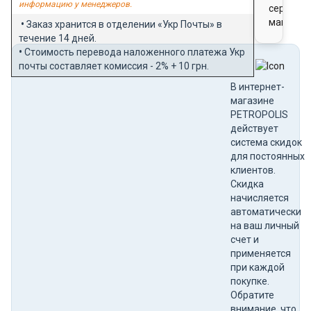
информацию у менеджеров.
сертифи
магазин
•
Заказ хранится в отделении «Укр Почты» в
течение 14 дней.
•
Стоимость перевода наложенного платежа Укр
почты составляет комиссия - 2% + 10 грн.
В интернет-
магазине
PETROPOLIS
действует
система скидок
для постоянных
клиентов.
Скидка
начисляется
автоматически
на ваш личный
счет и
применяется
при каждой
покупке.
Обратите
внимание, что