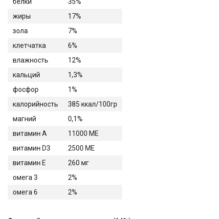
белки
35%
жиры
17%
зола
7%
клетчатка
6%
влажность
12%
кальций
1,3%
фосфор
1%
калорийность
385 ккал/100гр
магний
0,1%
витамин A
11000 ME
витамин D3
2500 ME
витамин E
260 мг
омега 3
2%
омега 6
2%