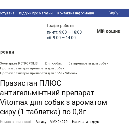
Укр
Рус
истувача
Відгуки про магазин
Контактна інформація
Графік роботи:
Мій кошик
пн-пт: 9:00 — 18:00
сб: 9:00 — 14:00
Бренди
Зоомаркет PETROPOLIS
Для собак
Ветпрепарати для собак
Протипаразитарні препарати для собак
Протипаразитарні препарати для собак Vitomax
Празистан ПЛЮС
антигельмінтний препарат
Vitomax для собак з ароматом
сиру (1 таблетка) по 0,8г
Немає в наявності
Артикул: VMX04079
Написати відгук