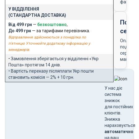
фактури
У ВІДДІЛЕННЯ
(СТАНДАРТНА ДОСТАВКА)
Подар
Від 499 грн
—
безкоштовно
,
серти
До 499 грн
— за тарифами перевізника.
Відправлення здійснюються з понеділка по
Оплата
п'ятницю Уточнюйте додаткову інформацію у
подарун
менеджерів.
сертифік
• Замовлення зберігається у відділенні «Укр
магазин
Пошта» протягом 14 днів.
• Вартість переказу післяплати Укр пошти
становить комісія — 2% + 10 грн.
У нас діє
система
знижок
для постійних
клієнтів.
Знижка
нараховується
автоматично
на ваш