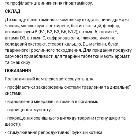
та профілактиці виникнення гіповітамінозу.
СКЛАД
До складу полівітамінного комплексу входять: пивні дріжджі,
часник, молоко сухе знежирене, біотин, кальцій, фосфор,
вітаміни групи В (В1, В2, В3, В6, В12), вітамін А, вітамін Е,
вітамін D3, вітамін С, сафролова олія, глюкоза, ячмінно-
солодовий екстракт, стеарат кальцію, DL-метіонін, білки
тваринного і рослинного походження. Для придання продукту
харчової привабливості для тварини таблетки мають аромат
та смак сиру.
ПОКАЗАННЯ
Полівітамінний комплекс застосовують для:
- профілактики захворювань системи травлення та дихальної
системи;
- відновлення мінералів і вітамінів в організмі;
- підвищення імунітету;
- покращення зовнішнього вигляду тварини (стану шкіри та
шерсті);
- стимулювання репродуктивної функцій котика.