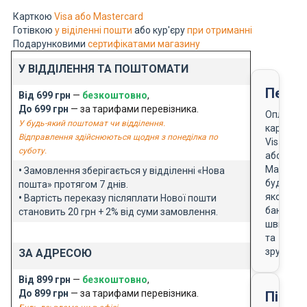
Карткою
Visa або Mastercard
Готівкою
у віділенні пошти
або кур'єру
при отриманні
Подарунковими
сертифікатами магазину
У ВІДДІЛЕННЯ ТА ПОШТОМАТИ
Перед
Від 699 грн
—
безкоштовно
,
До 699 грн
— за тарифами перевізника.
Оплата
У будь-який поштомат чи відділення.
карткою
Відправлення здійснюються щодня з понеділка по
Visa
суботу.
або
Masterca
•
Замовлення зберігається у відділенні «Нова
будь-
пошта» протягом 7 днів.
якого
•
Вартість переказу післяплати Нової пошти
банку
становить 20 грн + 2% від суми замовлення.
швидко
та
зручно
ЗА АДРЕСОЮ
Від 899 грн
—
безкоштовно
,
До 899 грн
— за тарифами перевізника.
Після