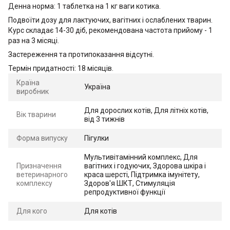
Денна норма: 1 таблетка на 1 кг ваги котика.
Подвоїти дозу для лактуючих, вагітних і ослаблених тварин.
Курс складає 14-30 діб, рекомендована частота прийому - 1
раз на 3 місяці.
Застереження та протипоказання відсутні.
Термін придатності: 18 місяців.
Країна
Україна
виробник
Для дорослих котів, Для літніх котів,
Вік тварини
від 3 тижнів
Форма випуску
Пігулки
Мультивітамінний комплекс, Для
Призначення
вагітних і годуючих, Здорова шкіра і
ветеринарного
краса шерсті, Підтримка імунітету,
комплексу
Здоров'я ШКТ, Стимуляція
репродуктивної функції
Для кого
Для котів