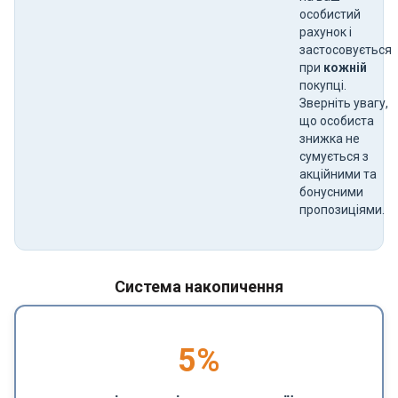
особистий
рахунок і
застосовується
при
кожній
покупці.
Зверніть увагу,
що особиста
знижка не
сумується з
акційними та
бонусними
пропозиціями.
Система накопичення
5
%