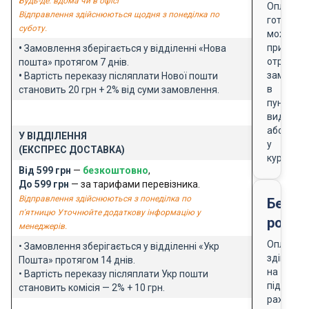
Будь-де: вдома чи в офісі
Оплата
Відправлення здійснюються щодня з понеділка по
готівкою
суботу.
можлива
при
•
Замовлення зберігається у відділенні «Нова
отриманн
пошта» протягом 7 днів.
замовле
•
Вартість переказу післяплати Нової пошти
в
становить 20 грн + 2% від суми замовлення.
пункті
видачі
або
У ВІДДІЛЕННЯ
у
(ЕКСПРЕС ДОСТАВКА)
кур'єра
Від 599 грн
—
безкоштовно
,
До 599 грн
— за тарифами перевізника.
Відправлення здійснюються з понеділка по
Безго
п'ятницю Уточнюйте додаткову інформацію у
розра
менеджерів.
Оплата
• Замовлення зберігається у відділенні «Укр
здійснює
Пошта» протягом 14 днів.
на
• Вартість переказу післяплати Укр пошти
підставі
становить комісія — 2% + 10 грн.
рахунку-