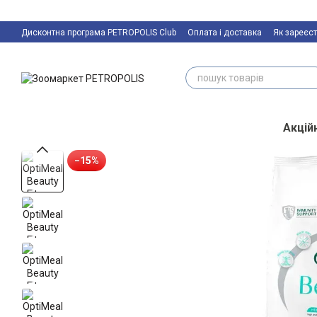
Перейти к основному контенту
Дисконтна програма PETROPOLIS Club
Оплата і доставка
Як зареєст
Акційн
−15%