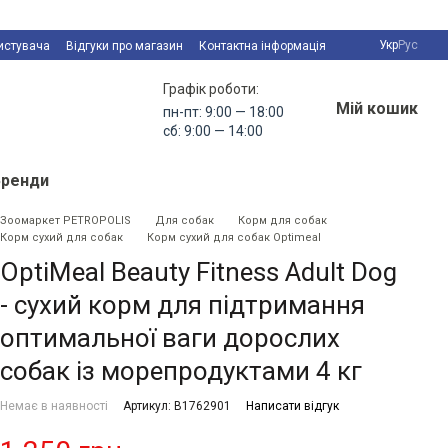
Укр
Рус
истувача
Відгуки про магазин
Контактна інформація
Графік роботи:
Мій кошик
пн-пт: 9:00 — 18:00
сб: 9:00 — 14:00
Бренди
Зоомаркет PETROPOLIS
Для собак
Корм для собак
Корм сухий для собак
Корм сухий для собак Optimeal
OptiMeal Beauty Fitness Adult Dog
- сухий корм для підтримання
оптимальної ваги дорослих
собак із морепродуктами 4 кг
Немає в наявності
Артикул: B1762901
Написати відгук