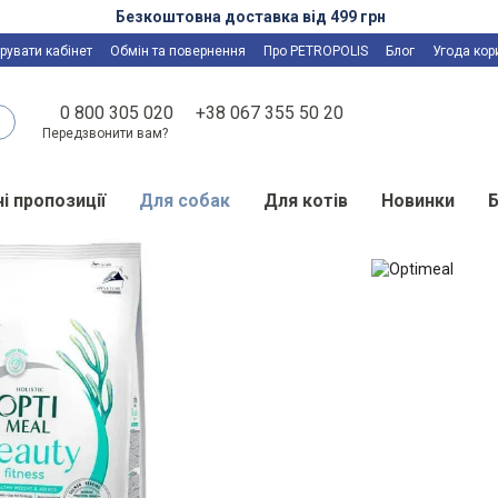
Безкоштовна доставка від 499 грн
рувати кабінет
Обмін та повернення
Про PETROPOLIS
Блог
Угода кор
0 800 305 020
+38 067 355 50 20
Передзвонити вам?
і пропозиції
Для собак
Для котів
Новинки