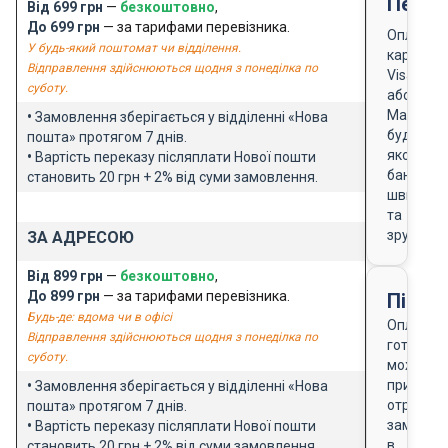
Перед
Від 699 грн
—
безкоштовно
,
До 699 грн
— за тарифами перевізника.
Оплата
У будь-який поштомат чи відділення.
карткою
Відправлення здійснюються щодня з понеділка по
Visa
суботу.
або
Masterca
•
Замовлення зберігається у відділенні «Нова
будь-
пошта» протягом 7 днів.
якого
•
Вартість переказу післяплати Нової пошти
банку
становить 20 грн + 2% від суми замовлення.
швидко
та
зручно
ЗА АДРЕСОЮ
Від 899 грн
—
безкоштовно
,
До 899 грн
— за тарифами перевізника.
Після
Будь-де: вдома чи в офісі
Оплата
Відправлення здійснюються щодня з понеділка по
готівкою
суботу.
можлива
при
•
Замовлення зберігається у відділенні «Нова
отриманн
пошта» протягом 7 днів.
замовле
•
Вартість переказу післяплати Нової пошти
в
становить 20 грн + 2% від суми замовлення.