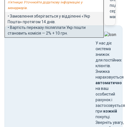
п'ятницю Уточнюйте додаткову інформацію у
подарун
менеджерів.
сертифік
• Замовлення зберігається у відділенні «Укр
магазин
Пошта» протягом 14 днів.
• Вартість переказу післяплати Укр пошти
становить комісія — 2% + 10 грн.
У нас діє
система
знижок
для постійних
клієнтів.
Знижка
нараховується
автоматично
на ваш
особистий
рахунок і
застосовується
при
кожній
покупці.
Зверніть увагу,