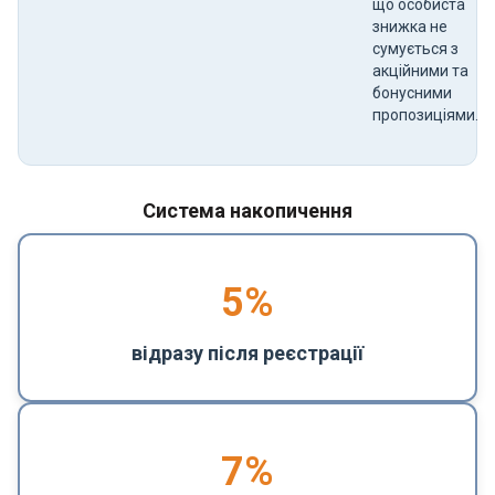
що особиста
знижка не
сумується з
акційними та
бонусними
пропозиціями.
Система накопичення
5
%
відразу після реєстрації
7%