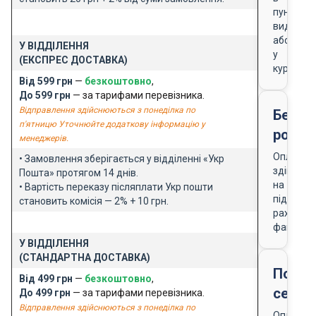
пункті
видачі
або
У ВІДДІЛЕННЯ
у
(ЕКСПРЕС ДОСТАВКА)
кур'єра
Від 599 грн
—
безкоштовно
,
До 599 грн
— за тарифами перевізника.
Відправлення здійснюються з понеділка по
Безго
п'ятницю Уточнюйте додаткову інформацію у
розра
менеджерів.
Оплата
• Замовлення зберігається у відділенні «Укр
здійснює
Пошта» протягом 14 днів.
на
• Вартість переказу післяплати Укр пошти
підставі
становить комісія — 2% + 10 грн.
рахунку-
фактури
У ВІДДІЛЕННЯ
(СТАНДАРТНА ДОСТАВКА)
Подар
Від 499 грн
—
безкоштовно
,
серти
До 499 грн
— за тарифами перевізника.
Відправлення здійснюються з понеділка по
Оплата