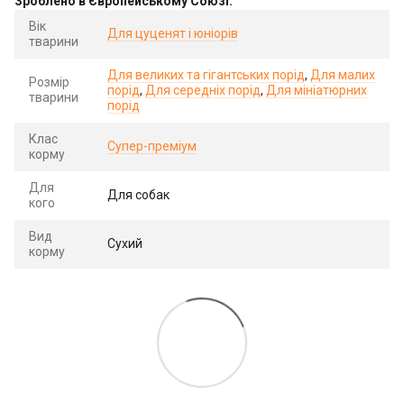
Зроблено в Європейському Союзі.
Вік
Для цуценят і юніорів
тварини
Для великих та гігантських порід
,
Для малих
Розмір
порід
,
Для середніх порід
,
Для мініатюрних
тварини
порід
Клас
Супер-преміум
корму
Для
Для собак
кого
Вид
Сухий
корму