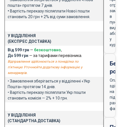
отриманн
пошта» протягом 7 днів.
замовле
•
Вартість переказу післяплати Нової пошти
в
становить 20 грн + 2% від суми замовлення.
пункті
видачі
або
У ВІДДІЛЕННЯ
у
(ЕКСПРЕС ДОСТАВКА)
кур'єра
Від 599 грн
—
безкоштовно
,
До 599 грн
— за тарифами перевізника.
Відправлення здійснюються з понеділка по
Безго
п'ятницю Уточнюйте додаткову інформацію у
розра
менеджерів.
Оплата
• Замовлення зберігається у відділенні «Укр
здійснює
Пошта» протягом 14 днів.
на
• Вартість переказу післяплати Укр пошти
підставі
становить комісія — 2% + 10 грн.
рахунку-
фактури
У ВІДДІЛЕННЯ
(СТАНДАРТНА ДОСТАВКА)