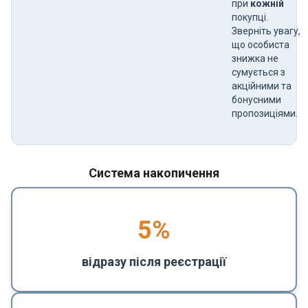
при
кожній
покупці.
Зверніть увагу,
що особиста
знижка не
сумується з
акційними та
бонусними
пропозиціями.
Система накопичення
5
%
відразу після реєстрації