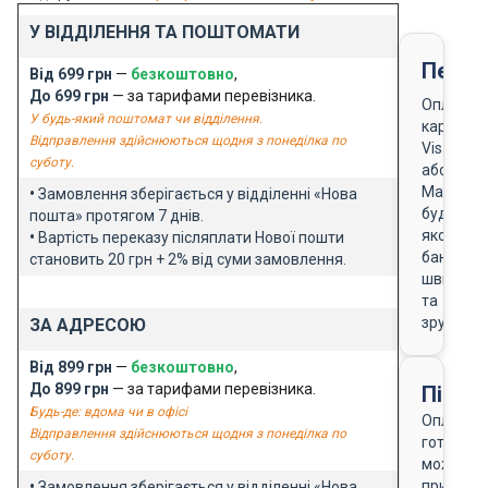
У ВІДДІЛЕННЯ ТА ПОШТОМАТИ
Перед
Від 699 грн
—
безкоштовно
,
До 699 грн
— за тарифами перевізника.
Оплата
У будь-який поштомат чи відділення.
карткою
Відправлення здійснюються щодня з понеділка по
Visa
суботу.
або
Masterca
•
Замовлення зберігається у відділенні «Нова
будь-
пошта» протягом 7 днів.
якого
•
Вартість переказу післяплати Нової пошти
банку
становить 20 грн + 2% від суми замовлення.
швидко
та
зручно
ЗА АДРЕСОЮ
Від 899 грн
—
безкоштовно
,
До 899 грн
— за тарифами перевізника.
Після
Будь-де: вдома чи в офісі
Оплата
Відправлення здійснюються щодня з понеділка по
готівкою
суботу.
можлива
при
•
Замовлення зберігається у відділенні «Нова