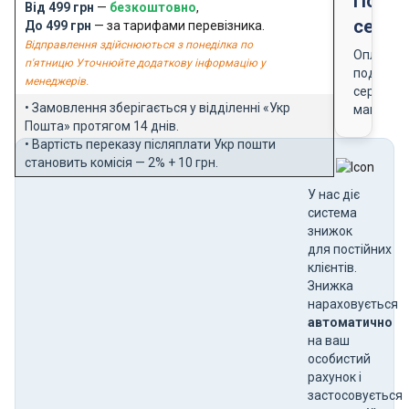
Подар
Від 499 грн
—
безкоштовно
,
серти
До 499 грн
— за тарифами перевізника.
Відправлення здійснюються з понеділка по
Оплата
п'ятницю Уточнюйте додаткову інформацію у
подарун
менеджерів.
сертифік
• Замовлення зберігається у відділенні «Укр
магазин
Пошта» протягом 14 днів.
• Вартість переказу післяплати Укр пошти
становить комісія — 2% + 10 грн.
У нас діє
система
знижок
для постійних
клієнтів.
Знижка
нараховується
автоматично
на ваш
особистий
рахунок і
застосовується