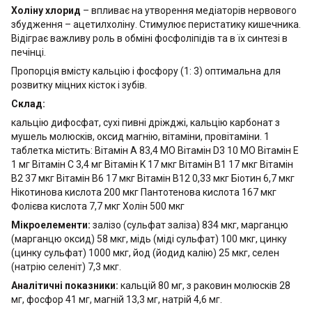
Холіну хлорид
– впливає на утворення медіаторів нервового
збудження – ацетилхоліну. Стимулює перистатику кишечника.
Відіграє важливу роль в обміні фосфоліпідів та в їх синтезі в
печінці.
Пропорція вмісту кальцію і фосфору (1: 3) оптимальна для
розвитку міцних кісток і зубів.
Склад:
кальцію дифосфат, сухі пивні дріжджі, кальцію карбонат з
мушель молюсків, оксид магнію, вітаміни, провітаміни. 1
таблетка містить: Вітамін А 83,4 МО Вітамін D3 10 МО Вітамін E
1 мг Вітамін С 3,4 мг Вітамін K 17 мкг Вітамін B1 17 мкг Вітамін
B2 37 мкг Вітамін B6 17 мкг Вітамін B12 0,33 мкг Біотин 6,7 мкг
Нікотинова кислота 200 мкг Пантотенова кислота 167 мкг
Фолієва кислота 7,7 мкг Холін 500 мкг
Мікроелементи:
залізо (сульфат заліза) 834 мкг, марганцю
(марганцю оксид) 58 мкг, мідь (міді сульфат) 100 мкг, цинку
(цинку сульфат) 1000 мкг, йод (йодид калію) 25 мкг, селен
(натрію селеніт) 7,3 мкг.
Аналітичні показники:
кальцій 80 мг, з раковин молюсків 28
мг, фосфор 41 мг, магній 13,3 мг, натрій 4,6 мг.