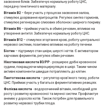
засвоєння білків. Забезпечує нормальну роботу ЦНС,
передачу генетичного матеріалу.
Вітамін В2
– бере участь у процесах засвоєння заліза,
стимулює дозрівання еритроцитів. Регулює синтез гормонів,
стимулює регенерацію слизових оболонок і шкірного покриву.
Вітамін B6
– приймає участь в обміні речовин, впливає на
утворення антитіл. Забезпечує нормальну роботу ЦНС.
Вітамін B12
– стимулює згортання крові, роботу центральної
нервової системи, позитивно впливає на роботу печінки.
Біотин
– підтримує стан шкіри, шерсті і кігтів. Є активатором
харчових ферментів, регулює обмін речовин.
Нікотиновая кислота В3/РР
- розширює дрібні кровоносні
судини, покращуючи мікроциркуляцію в шкірі. Таким чином
активні компоненти швидше потрапляють до клітин.
Пантотенова кислота
– регулятор кров’яного тиску, роботи
ЦНС. Приймає участь у багатьох ферментативних реакціях.
Фолієва кислота
- водорозчинний вітамін, необхідний для
росту і розвитку кровоносної та імунної систем. Профілактуе
анемію у доросліх котів. Також потрібен для правильного
розвитку нервової трубки плода.