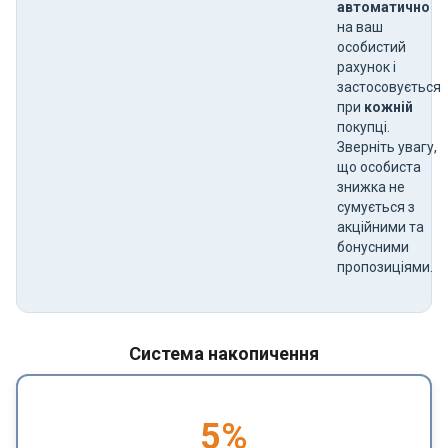
автоматично
на ваш
особистий
рахунок і
застосовується
при
кожній
покупці.
Зверніть увагу,
що особиста
знижка не
сумується з
акційними та
бонусними
пропозиціями.
Система накопичення
5
%