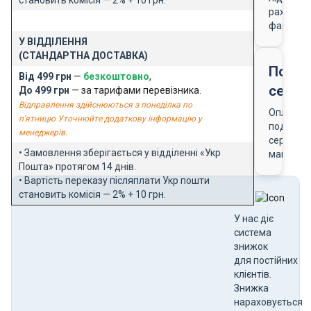
рахунку-
фактури
У ВІДДІЛЕННЯ
(СТАНДАРТНА ДОСТАВКА)
Подар
Від 499 грн
—
безкоштовно
,
серти
До 499 грн
— за тарифами перевізника.
Відправлення здійснюються з понеділка по
Оплата
п'ятницю Уточнюйте додаткову інформацію у
подарун
менеджерів.
сертифік
• Замовлення зберігається у відділенні «Укр
магазин
Пошта» протягом 14 днів.
• Вартість переказу післяплати Укр пошти
становить комісія — 2% + 10 грн.
У нас діє
система
знижок
для постійних
клієнтів.
Знижка
нараховується