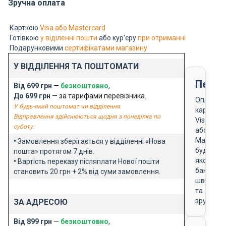
Зручна оплата
Карткою
Visa або Mastercard
Готівкою
у віділенні пошти
або кур'єру
при отриманні
Подарунковими
сертифікатами магазину
У ВІДДІЛЕННЯ ТА ПОШТОМАТИ
Перед
Від 699 грн
—
безкоштовно
,
До 699 грн
— за тарифами перевізника.
Оплата
У будь-який поштомат чи відділення.
карткою
Відправлення здійснюються щодня з понеділка по
Visa
суботу.
або
Masterca
•
Замовлення зберігається у відділенні «Нова
будь-
пошта» протягом 7 днів.
якого
•
Вартість переказу післяплати Нової пошти
банку
становить 20 грн + 2% від суми замовлення.
швидко
та
зручно
ЗА АДРЕСОЮ
Від 899 грн
—
безкоштовно
,