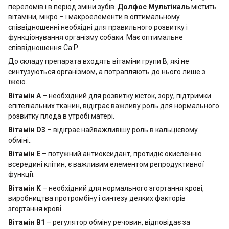
переломів і в період зміни зубів.
Долфос Мультікаль
містить
вітаміни, мікро – і макроелементи в оптимальному
співвідношенні необхідні для правильного розвитку і
функціонування організму собаки. Має оптимальне
співвідношення Са:Р.
До складу препарата входять вітаміни групи В, які не
синтузуються організмом, а потрапляють до нього лише з
їжею.
Вітамін А
– необхідний для розвитку кісток, зору, підтримки
епітеліальних тканин, відіграє важливу роль для нормального
розвитку плода в утробі матері.
Вітамін D3
– відіграє найважливішу роль в кальцієвому
обміні..
Вітамін Е
– потужний антиоксидант, протидіє окисленню
всередині клітин, є важливим елементом репродуктивної
функції.
Вітамін K
– необхідний для нормального згортання крові,
виробництва протромбіну і синтезу деяких факторів
згортання крові.
Вітамін B1
– регулятор обміну речовин, відповідає за