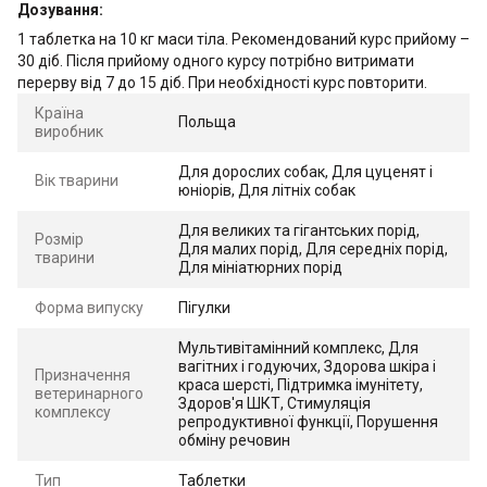
Дозування:
1 таблетка на 10 кг маси тіла. Рекомендований курс прийому –
30 діб. Після прийому одного курсу потрібно витримати
перерву від 7 до 15 діб. При необхідності курс повторити.
Країна
Польща
виробник
Для дорослих собак, Для цуценят і
Вік тварини
юніорів, Для літніх собак
Для великих та гігантських порід,
Розмір
Для малих порід, Для середніх порід,
тварини
Для мініатюрних порід
Форма випуску
Пігулки
Мультивітамінний комплекс, Для
вагітних і годуючих, Здорова шкіра і
Призначення
краса шерсті, Підтримка імунітету,
ветеринарного
Здоров'я ШКТ, Стимуляція
комплексу
репродуктивної функції, Порушення
обміну речовин
Тип
Таблетки