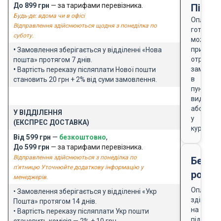
До 899 грн
— за тарифами перевізника.
Після
Будь-де: вдома чи в офісі
Оплата
Відправлення здійснюються щодня з понеділка по
готівкою
суботу.
можлива
при
•
Замовлення зберігається у відділенні «Нова
отриманн
пошта» протягом 7 днів.
замовле
•
Вартість переказу післяплати Нової пошти
в
становить 20 грн + 2% від суми замовлення.
пункті
видачі
або
У ВІДДІЛЕННЯ
у
(ЕКСПРЕС ДОСТАВКА)
кур'єра
Від 599 грн
—
безкоштовно
,
До 599 грн
— за тарифами перевізника.
Відправлення здійснюються з понеділка по
Безго
п'ятницю Уточнюйте додаткову інформацію у
розра
менеджерів.
Оплата
• Замовлення зберігається у відділенні «Укр
здійснює
Пошта» протягом 14 днів.
на
• Вартість переказу післяплати Укр пошти
підставі
становить комісія — 2% + 10 грн.