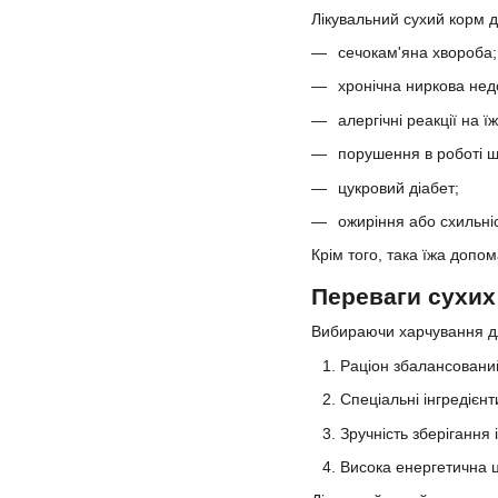
Лікувальний сухий корм д
сечокам'яна хвороба;
хронічна ниркова недо
алергічні реакції на їж
порушення в роботі ш
цукровий діабет;
ожиріння або схильніс
Крім того, така їжа допом
Переваги сухих
Вибираючи харчування для
Раціон збалансований
Спеціальні інгредіє
Зручність зберігання 
Висока енергетична ц