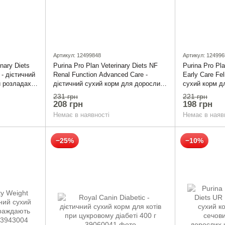
Артикул: 12499848
Артикул: 124996
inary Diets
Purina Pro Plan Veterinary Diets NF
Purina Pro Pl
 - дієтичний
Renal Function Advanced Care -
Early Care Fel
и розладах
дієтичний сухий корм для дорослих
сухий корм д
котів для підтримання функції нирок
підтримання ф
231 грн
221 грн
при хронічній хворобі нирок 350 г
хронічній хво
208 грн
198 грн
стадіях 350 г
Немає в наявності
Немає в наяв
−25%
−10%