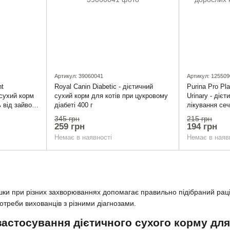
Артикул: 39060041
Артикул: 125509
ht
Royal Canin Diabetic - дієтичний
Purina Pro Pla
сухий корм
сухий корм для котів при цукровому
Urinary - діє
 від зайвої
діабеті 400 г
лікування се
дорослих коті
345 грн
215 грн
259 грн
194 грн
Немає в наявності
Немає в наяв
шки при різних захворюваннях допомагає правильно підібраний раціо
отреби вихованців з різними діагнозами.
застосування дієтичного сухого корму для