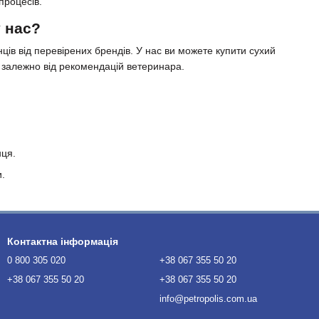
процесів.
у нас?
ців від перевірених брендів. У нас ви можете купити сухий
нт залежно від рекомендацій ветеринара.
нця.
и.
Контактна інформація
0 800 305 020
+38 067 355 50 20
+38 067 355 50 20
+38 067 355 50 20
info@petropolis.com.ua