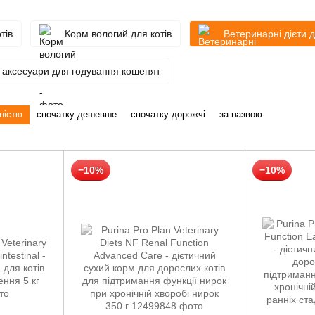
тів
Корм вологий для котів
Ветеринарні дієти д
і аксесуари для годування кошенят
ністю
спочатку дешевше
спочатку дорожчі
за назвою
−10%
−10%