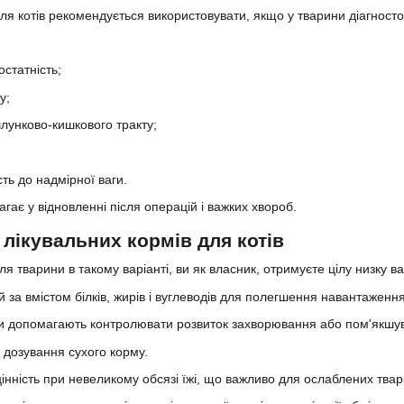
ля котів рекомендується використовувати, якщо у тварини діагност
статність;
у;
лунково-кишкового тракту;
ть до надмірної ваги.
агає у відновленні після операцій і важких хвороб.
 лікувальних кормів для котів
 тварини в такому варіанті, ви як власник, отримуєте цілу низку в
 за вмістом білків, жирів і вуглеводів для полегшення навантаження
нти допомагають контролювати розвиток захворювання або пом'якшув
і дозування сухого корму.
інність при невеликому обсязі їжі, що важливо для ослаблених твар