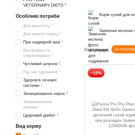
6
VETERINARY DIETS
Корм сухий для ко
Особливі потреби
0
Для імунітету
Замінник молока 
0
Для зняття стресу
1
При надмірній вазі
за популяр
Сортування:
Кастровані та
0
стерилізовані
1
Чутливий шлунок
0
Під час одужання
−10%
Здоров'я сечової
1
системи
2
Захворювання нирок
Захворювання
0
печінки
2
Цукровий діабет
Вид корму