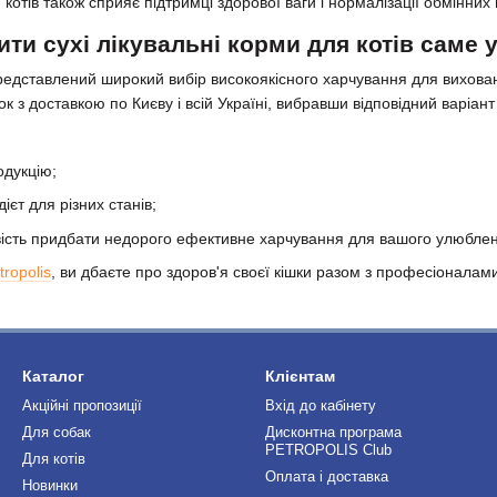
котів також сприяє підтримці здорової ваги і нормалізації обмінних 
ти сухі лікувальні корми для котів саме 
представлений широкий вибір високоякісного харчування для вихован
ок з доставкою по Києву і всій Україні, вибравши відповідний варіа
одукцію;
єт для різних станів;
вість придбати недорого ефективне харчування для вашого улюбле
ropolis
, ви дбаєте про здоров'я своєї кішки разом з професіоналам
Каталог
Клієнтам
Акційні пропозиції
Вхід до кабінету
Для собак
Дисконтна програма
PETROPOLIS Club
Для котів
Оплата і доставка
Новинки