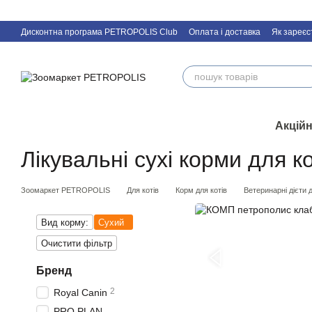
Перейти к основному контенту
Дисконтна програма PETROPOLIS Club
Оплата і доставка
Як зареєс
Акційн
Лікувальні сухі корми для ко
Зоомаркет PETROPOLIS
Для котів
Корм для котів
Ветеринарні дієти д
Вид корму:
Сухий
Очистити фільтр
Бренд
2
Royal Canin
PRO PLAN