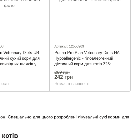
08
Артикул: 12550909
n Veterinary Diets UR
Purina Pro Plan Veterinary Diets HA
тичний сухий корм для
Hypoallergenic - гіпоалергенний
човивідних шляхів у
дієтичний корм для котів 325г
в 350г
269 грн
242 грн
ності
Немає в наявності
н. Спеціально для цього розроблені лікувальні сухі корми для
 котів