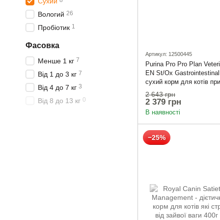
8
Сухий
26
Вологий
1
Пробіотик
Фасовка
Артикул: 12500445
7
Менше 1 кг
Purina Pro Pro Plan Veter
EN St/Ox Gastrointestinal
7
Від 1 до 3 кг
сухий корм для котів пр
3
Від 4 до 7 кг
травлення 5 кг
2 643 грн
0
Від 8 до 13 кг
2 379 грн
В наявності
−25%