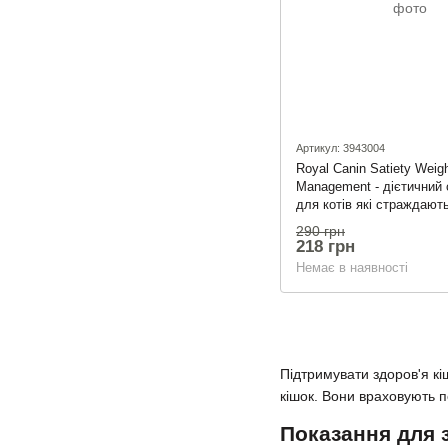
Артикул: 3943004
Royal Canin Satiety Weig
Management - дієтичний 
для котів які страждають
ваги 400г
290 грн
218 грн
Немає в наявності
Підтримувати здоров'я кі
кішок. Вони враховують п
Показання для 