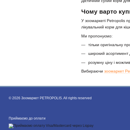
Дієтичний сухий корм для 
Чому варто купи
У зоомаркеті Petropolis 
лікувальний корм для кіш
Ми пропонуємо:
тільки оригінальну пр
широкий асортимент ді
розумну ціну і можли
Вибираючи
зоомаркет Pet
© 2026 Зоомаркет PETROPOLIS. All rights reserved
Приймаємо до оплати