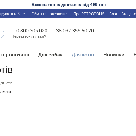
Безкоштовна доставка від 499 грн
трувати кабінет
Обмін та повернення
Про PETROPOLIS
Блог
Угода к
0 800 305 020
+38 067 355 50 20
Передзвонити вам?
і пропозиції
Для собак
Для котів
Новинки
тів
ля котів