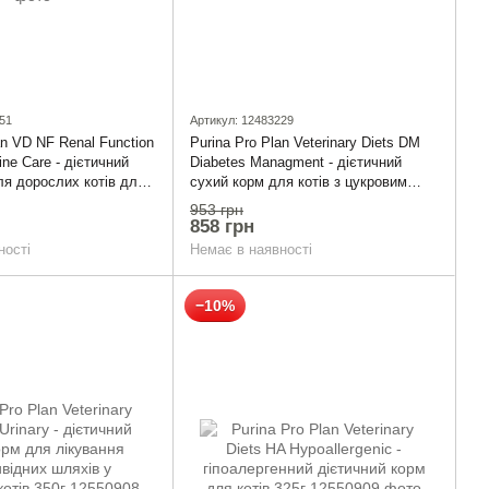
51
Артикул: 12483229
an VD NF Renal Function
Purina Pro Plan Veterinary Diets DM
ine Care - дієтичний
Diabetes Managment - дієтичний
ля дорослих котів для
сухий корм для котів з цукровим
ункції нирок при
діабетом 1,5 кг
953 грн
робі нирок на ранніх
858 грн
ності
Немає в наявності
−10%