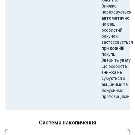
Знижка
нараховується
автоматично
на ваш
особистий
рахунок і
застосовується
при
кожній
покупці.
Зверніть увагу,
що особиста
знижка не
сумується з
акційними та
бонусними
пропозиціями.
Система накопичення