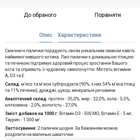
До обраного
Порівняти
Опис
Характеристики
Смачнючі палички порадують своїм унікальним смаком навіть
найвимогливішого котика. Ласі палички з домашньою птицею
та печінкою підтримує здоровий процес зростання Вашого
кота та сприяють її чудовому самопочуттю. Містять вітаміни
А, D3 та E.
Склад:
м'ясо та м'ясні субпродукти (90%, з них 54% м'яса птиці
та 11% печінки), дріжджі, цукор, мінеральні речовини.
Аналітичний склад:
протеїн - 35,0%, жир - 22,0%, зола - 5,5%,
клітковина - 2,0%, вологість - 27,0%.
Зміст добавок на 1000 г:
Вітамін D3 - 500 МО, Вітамін E - 5 мг,
Таурин - 1.000 мг.
Застосування:
2 палички щодня. За бажанням можна
розділити на маленькі шматочки.