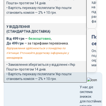
здійснює
Пошта» протягом 14 днів.
на
• Вартість переказу післяплати Укр пошти
підставі
становить комісія — 2% + 10 грн.
рахунку-
фактури
У ВІДДІЛЕННЯ
(СТАНДАРТНА ДОСТАВКА)
Подар
Від 499 грн
—
безкоштовно
,
серти
До 499 грн
— за тарифами перевізника.
Відправлення здійснюються з понеділка по
Оплата
п'ятницю Уточнюйте додаткову інформацію у
подарун
менеджерів.
сертифік
• Замовлення зберігається у відділенні «Укр
магазин
Пошта» протягом 14 днів.
• Вартість переказу післяплати Укр пошти
становить комісія — 2% + 10 грн.
У нас діє
система
знижок
для постійних
клієнтів.