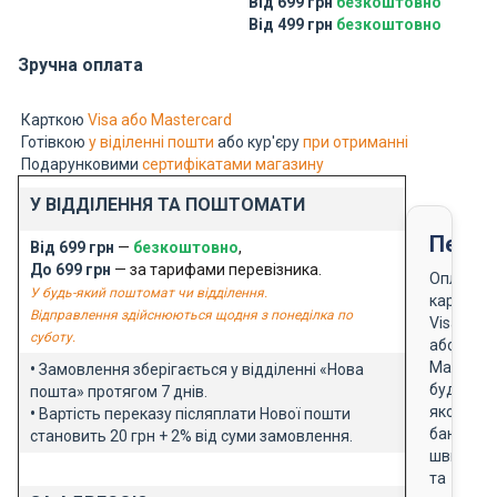
Від 699 грн
безкоштовно
Від 499 грн
безкоштовно
Зручна оплата
Карткою
Visa або Mastercard
Готівкою
у віділенні пошти
або кур'єру
при отриманні
Подарунковими
сертифікатами магазину
У ВІДДІЛЕННЯ ТА ПОШТОМАТИ
Перед
Від 699 грн
—
безкоштовно
,
До 699 грн
— за тарифами перевізника.
Оплата
У будь-який поштомат чи відділення.
карткою
Відправлення здійснюються щодня з понеділка по
Visa
суботу.
або
Masterca
•
Замовлення зберігається у відділенні «Нова
будь-
пошта» протягом 7 днів.
якого
•
Вартість переказу післяплати Нової пошти
банку
становить 20 грн + 2% від суми замовлення.
швидко
та