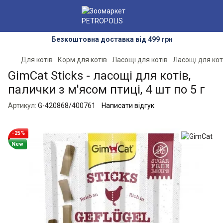
Безкоштовна доставка від 499 грн
Для котів
Корм для котів
Ласощі для котів
Ласощі для кот
GimСat Sticks - ласощі для котів,
палички з м'ясом птиці, 4 шт по 5 г
Артикул:
G-420868/400761
Написати відгук
−25%
New