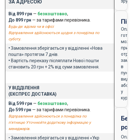
зручно
ЗА АДРЕСОЮ
Від 899 грн
—
безкоштовно
,
До 899 грн
— за тарифами перевізника.
Після
Будь-де: вдома чи в офісі
Оплата
Відправлення здійснюються щодня з понеділка по
готівкою
суботу.
можлива
при
•
Замовлення зберігається у відділенні «Нова
отриманн
пошта» протягом 7 днів.
замовле
•
Вартість переказу післяплати Нової пошти
в
становить 20 грн + 2% від суми замовлення.
пункті
видачі
або
У ВІДДІЛЕННЯ
у
(ЕКСПРЕС ДОСТАВКА)
кур'єра
Від 599 грн
—
безкоштовно
,
До 599 грн
— за тарифами перевізника.
Відправлення здійснюються з понеділка по
Безго
п'ятницю Уточнюйте додаткову інформацію у
розра
менеджерів.
Оплата
• Замовлення зберігається у відділенні «Укр