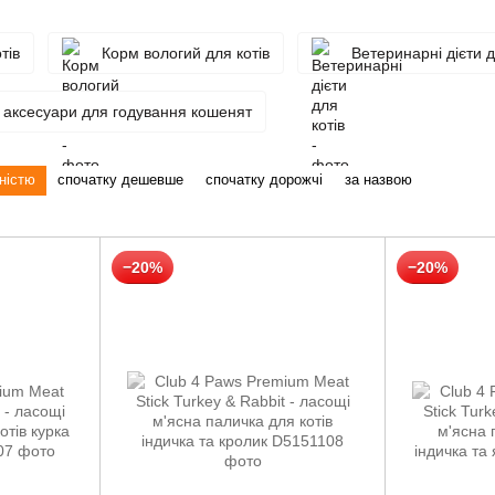
тів
Корм вологий для котів
Ветеринарні дієти д
і аксесуари для годування кошенят
ністю
спочатку дешевше
спочатку дорожчі
за назвою
−20%
−20%