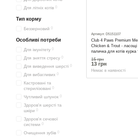
0
Для літніх котів
Тип корму
0
Беззерновий
Артикул: D5151107
Особливі потреби
Club 4 Paws Premium Mea
Chicken & Trout - ласощі
0
Для імунітету
паличка для котів курка
0
Для зняття стресу
15 грн
13 грн
0
Для виведення шерсті
Немає в наявності
0
Для вибагливих
Кастровані та
0
стерилізовані
0
Чутливий шлунок
Здоров'я шерсті та
0
шкіри
Здоров'я сечової
0
системи
0
Очищення зубів