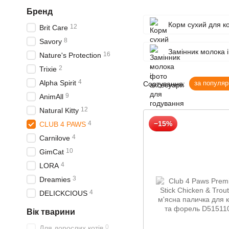
Бренд
Корм сухий для ко
12
Brit Care
8
Savory
Замінник молока 
16
Nature's Protection
2
Trixie
4
Alpha Spirit
за популяр
Сортування:
9
AnimAll
12
Natural Kitty
4
−15%
CLUB 4 PAWS
4
Carnilove
10
GimCat
4
LORA
3
Dreamies
4
DELICKCIOUS
Вік тварини
0
Для дорослих котів