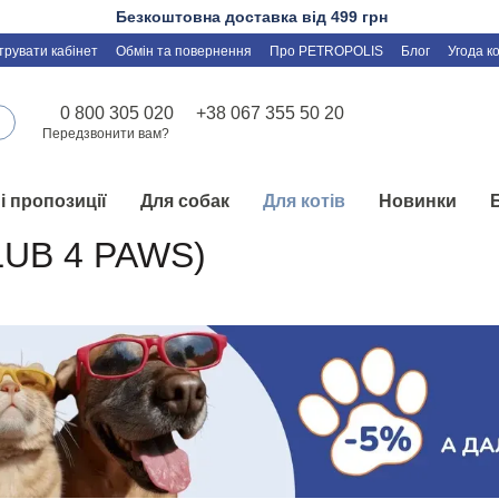
Безкоштовна доставка від 499 грн
трувати кабінет
Обмін та повернення
Про PETROPOLIS
Блог
Угода к
0 800 305 020
+38 067 355 50 20
Передзвонити вам?
і пропозиції
Для собак
Для котів
Новинки
CLUB 4 PAWS)