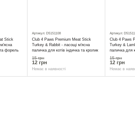
Артикул: D5151108
Артикул: D5151
t Stick
Club 4 Paws Premium Meat Stick
Club 4 Paws 
 м'ясна
Turkey & Rabbit - ласощі м'ясна
Turkey & Lamb
 та форель
паличка для котів індичка та кролик
паличка для к
15 грн
15 грн
12 грн
12 грн
Немає в наявності
Немає в наяв