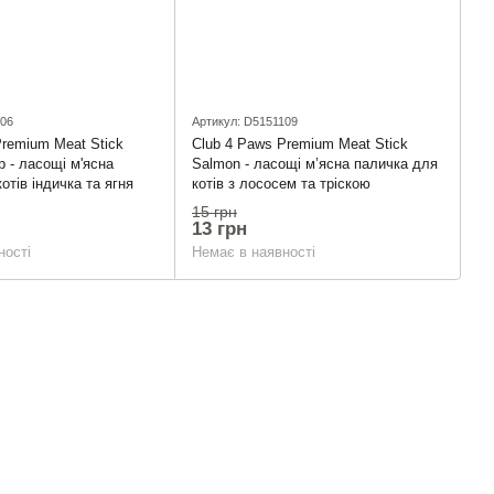
106
Артикул: D5151109
Premium Meat Stick
Club 4 Paws Premium Meat Stick
 - ласощі м'ясна
Salmon - ласощі м’ясна паличка для
отів індичка та ягня
котів з лососем та тріскою
15 грн
13 грн
ності
Немає в наявності