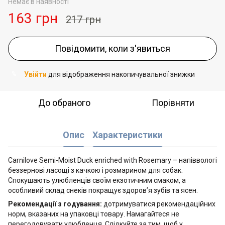
Немає в наявності
163 грн
217 грн
Повідомити, коли з'явиться
Увійти
для відображення накопичувальної знижки
%
До обраного
Порівняти
Опис
Характеристики
Carnilove Semi-Moist Duck enriched with Rosemary – напіввологі
беззернові ласощі з качкою і розмарином для собак.
Спокушають улюбленців своїм екзотичним смаком, а
особливий склад снеків покращує здоров’я зубів та ясен.
Рекомендації з годування:
дотримуватися рекомендаційних
норм, вказаних на упаковці товару. Намагайтеся не
перегодовувати улюбленця. Слідкуйте за тим, щоб у