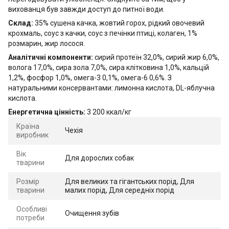
вихованця був завжди доступ до питної води.
Склад:
35% сушена качка, жовтий горох, рідкий овочевий
крохмаль, соус з качки, соус з печінки птиці, колаген, 1%
розмарин, жир лосося.
Аналітичні компоненти:
сирий протеїн 32,0%, cирий жир 6,0%,
волога 17,0%, сира зола 7,0%, сира клітковина 1,0%, кальцій
1,2%, фосфор 1,0%, омега-3 0,1%, омега-6 0,6%. З
натуральними консервантами: лимонна кислота, DL-яблучна
кислота.
Енергетична цінність:
3 200 ккал/кг
Країна
Чехія
виробник
Вік
Для дорослих собак
тварини
Розмір
Для великих та гігантських порід, Для
тварини
малих порід, Для середніх порід
Особливі
Очищення зубів
потреби