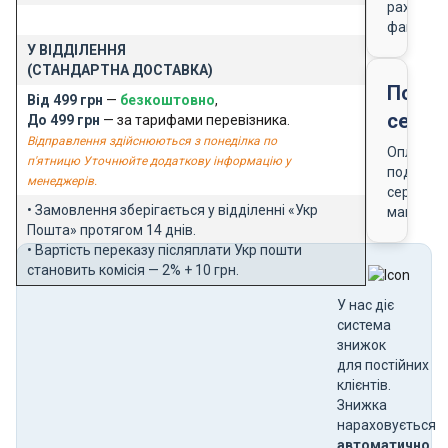
рахунку-
фактури
У ВІДДІЛЕННЯ
(СТАНДАРТНА ДОСТАВКА)
Подар
Від 499 грн
—
безкоштовно
,
серти
До 499 грн
— за тарифами перевізника.
Відправлення здійснюються з понеділка по
Оплата
п'ятницю Уточнюйте додаткову інформацію у
подарун
менеджерів.
сертифік
• Замовлення зберігається у відділенні «Укр
магазин
Пошта» протягом 14 днів.
• Вартість переказу післяплати Укр пошти
становить комісія — 2% + 10 грн.
У нас діє
система
знижок
для постійних
клієнтів.
Знижка
нараховується
автоматично