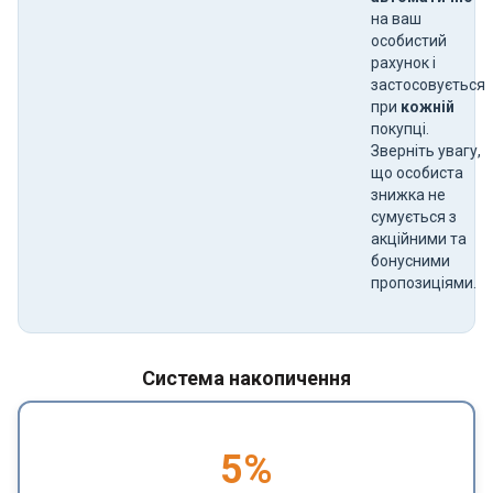
на ваш
особистий
рахунок і
застосовується
при
кожній
покупці.
Зверніть увагу,
що особиста
знижка не
сумується з
акційними та
бонусними
пропозиціями.
Система накопичення
5
%