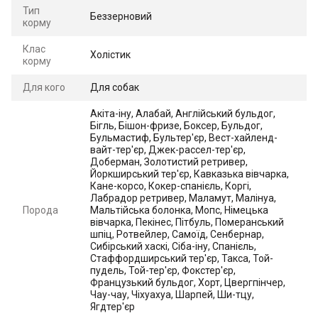
Тип
Беззерновий
корму
Клас
Холістик
корму
Для кого
Для собак
Акіта-іну, Алабай, Англійський бульдог,
Бігль, Бішон-фризе, Боксер, Бульдог,
Бульмастиф, Бультер'єр, Вест-хайленд-
вайт-тер'єр, Джек-рассел-тер'єр,
Доберман, Золотистий ретривер,
Йоркширський тер'єр, Кавказька вівчарка,
Кане-корсо, Кокер-спанієль, Коргі,
Лабрадор ретривер, Маламут, Малінуа,
Порода
Мальтійська болонка, Мопс, Німецька
вівчарка, Пекінес, Пітбуль, Померанський
шпіц, Ротвейлер, Самоїд, Сенбернар,
Сибірський хаскі, Сіба-іну, Спанієль,
Стаффордширський тер'єр, Такса, Той-
пудель, Той-тер'єр, Фокстер'єр,
Французький бульдог, Хорт, Цвергпінчер,
Чау-чау, Чіхуахуа, Шарпей, Ши-тцу,
Ягдтер'єр