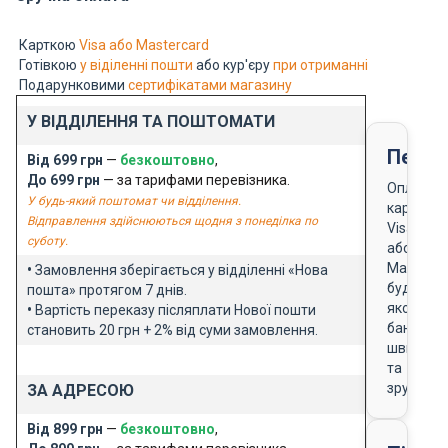
Карткою
Visa або Mastercard
Готівкою
у віділенні пошти
або кур'єру
при отриманні
Подарунковими
сертифікатами магазину
У ВІДДІЛЕННЯ ТА ПОШТОМАТИ
Перед
Від 699 грн
—
безкоштовно
,
До 699 грн
— за тарифами перевізника.
Оплата
У будь-який поштомат чи відділення.
карткою
Відправлення здійснюються щодня з понеділка по
Visa
суботу.
або
Masterca
•
Замовлення зберігається у відділенні «Нова
будь-
пошта» протягом 7 днів.
якого
•
Вартість переказу післяплати Нової пошти
банку
становить 20 грн + 2% від суми замовлення.
швидко
та
зручно
ЗА АДРЕСОЮ
Від 899 грн
—
безкоштовно
,