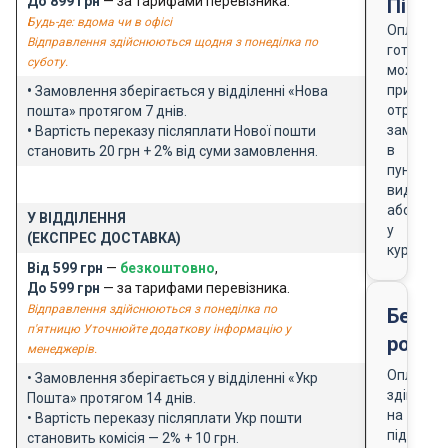
До 899 грн
— за тарифами перевізника.
Після
Будь-де: вдома чи в офісі
Оплата
Відправлення здійснюються щодня з понеділка по
готівкою
суботу.
можлива
при
•
Замовлення зберігається у відділенні «Нова
отриманн
пошта» протягом 7 днів.
замовле
•
Вартість переказу післяплати Нової пошти
в
становить 20 грн + 2% від суми замовлення.
пункті
видачі
або
У ВІДДІЛЕННЯ
у
(ЕКСПРЕС ДОСТАВКА)
кур'єра
Від 599 грн
—
безкоштовно
,
До 599 грн
— за тарифами перевізника.
Відправлення здійснюються з понеділка по
Безго
п'ятницю Уточнюйте додаткову інформацію у
розра
менеджерів.
Оплата
• Замовлення зберігається у відділенні «Укр
здійснює
Пошта» протягом 14 днів.
на
• Вартість переказу післяплати Укр пошти
підставі
становить комісія — 2% + 10 грн.