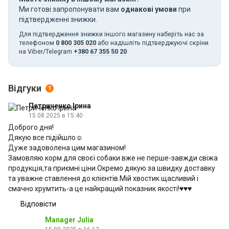
Ми готові запропонувати вам
однакові умови
при
підтвердженні знижки.
Для підтвердження знижки іншого магазину наберіть нас за
телефоном
0 800 305 020
або надішліть підтверджуючі скріни
на Viber/Telegram
+380 67 355 50 20
Відгуки
1
Петриченко Ірина
15.08.2025 в 15:40
Доброго дня!
Дякую все підійшло☺️
Дуже задоволена цим магазином!
Замовляю корм для своєї собаки вже не перше-завжди свіжа
продукція,та приємні ціни.Окремо дякую за швидку доставку
та уважне ставлення до клієнтів.Мій хвостик щасливий і
смачно хрумтить-а це найкращий показник якості!♥️♥️♥️
Відповісти
Manager Julia