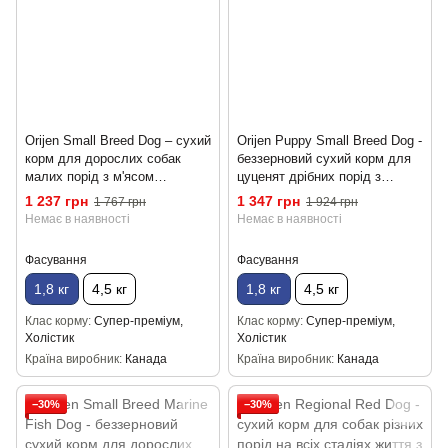
Orijen Small Breed Dog – сухий
Orijen Puppy Small Breed Dog -
корм для дорослих собак
беззерновий сухий корм для
малих порід з м'ясом
цуценят дрібних порід з
домашньої птиці і рибою 1.8 кг
м'ясом птиці та риби 1.8 кг
1 237 грн
1 347 грн
1 767 грн
1 924 грн
Немає в наявності
Немає в наявності
Фасування
Фасування
1,8 кг
4,5 кг
1,8 кг
4,5 кг
Клас корму
Супер-преміум,
Клас корму
Супер-преміум,
Холістик
Холістик
Країна виробник
Канада
Країна виробник
Канада
−30%
−30%