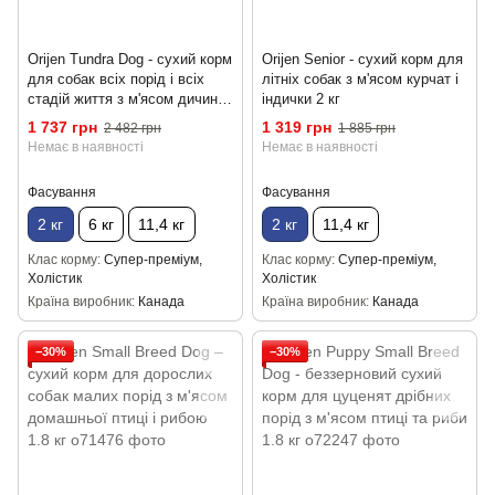
Orijen Tundra Dog - сухий корм
Orijen Senior - сухий корм для
для собак всіх порід і всіх
літніх собак з м'ясом курчат і
стадій життя з м'ясом дичини,
індички 2 кг
риби і птиці 2 кг
1 737 грн
1 319 грн
2 482 грн
1 885 грн
Немає в наявності
Немає в наявності
Фасування
Фасування
2 кг
6 кг
11,4 кг
2 кг
11,4 кг
Клас корму
Супер-преміум,
Клас корму
Супер-преміум,
Холістик
Холістик
Країна виробник
Канада
Країна виробник
Канада
−30%
−30%