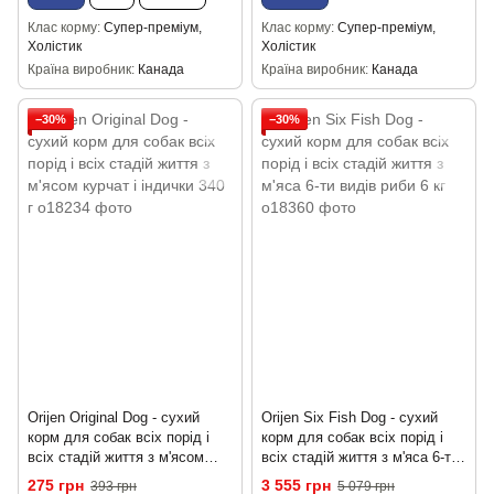
Клас корму
Супер-преміум,
Клас корму
Супер-преміум,
Холістик
Холістик
Країна виробник
Канада
Країна виробник
Канада
−30%
−30%
Orijen Original Dog - сухий
Orijen Six Fish Dog - сухий
корм для собак всіх порід і
корм для собак всіх порід і
всіх стадій життя з м'ясом
всіх стадій життя з м'яса 6-ти
курчат і індички 340 г
видів риби 6 кг
275 грн
3 555 грн
393 грн
5 079 грн