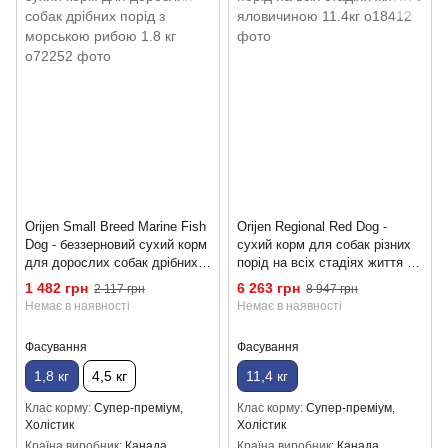
Orijen Small Breed Marine Fish
Orijen Regional Red Dog -
Dog - беззерновий сухий корм
сухий корм для собак різних
для дорослих собак дрібних
порід на всіх стадіях життя з
порід з морською рибою 1.8 кг
яловичиною 11.4кг
1 482 грн
6 263 грн
2 117 грн
8 947 грн
Немає в наявності
Немає в наявності
Фасування
Фасування
1,8 кг
4,5 кг
11,4 кг
Клас корму
Супер-преміум,
Клас корму
Супер-преміум,
Холістик
Холістик
Країна виробник
Канада
Країна виробник
Канада