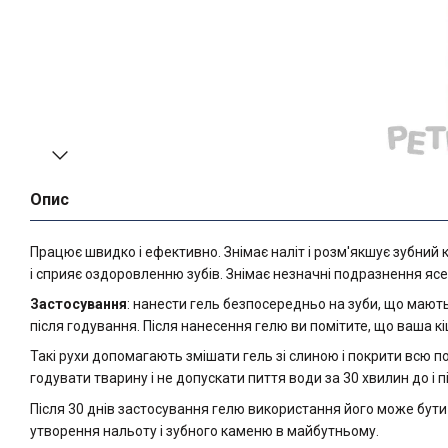
Опис
Працює швидко і ефективно. Знімає наліт і розм'якшує зубний к
і сприяє оздоровленню зубів. Знімає незначні подразнення ясе
Застосування
: нанести гель безпосередньо на зуби, що мають 
після годування. Після нанесення гелю ви помітите, що ваша к
Такі рухи допомагають змішати гель зі слиною і покрити всю п
годувати тварину і не допускати пиття води за 30 хвилин до і п
Після 30 днів застосування гелю використання його може бути
утворення нальоту і зубного каменю в майбутньому.