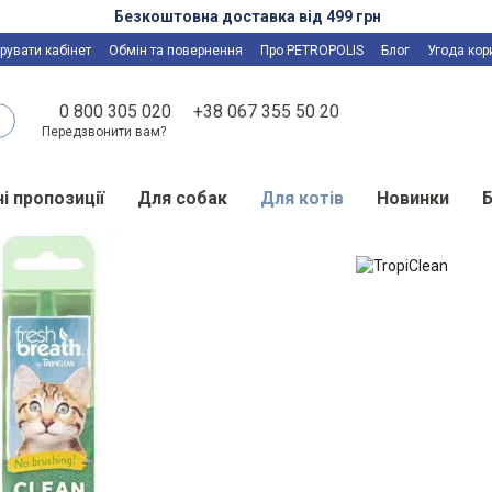
Безкоштовна доставка від 499 грн
рувати кабінет
Обмін та повернення
Про PETROPOLIS
Блог
Угода кор
0 800 305 020
+38 067 355 50 20
Передзвонити вам?
і пропозиції
Для собак
Для котів
Новинки