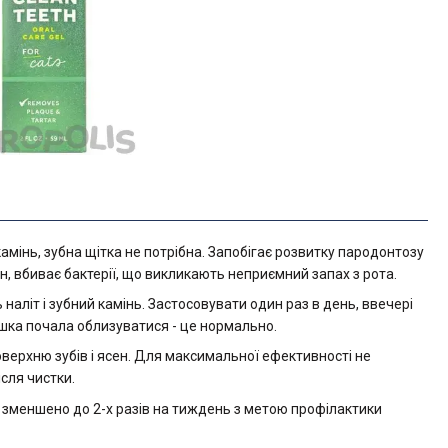
амінь, зубна щітка не потрібна. Запобігає розвитку пародонтозу
н, вбиває бактерії, що викликають неприємний запах з рота.
наліт і зубний камінь. Застосовувати один раз в день, ввечері
ішка почала облизуватися - це нормально.
оверхню зубів і ясен. Для максимальної ефективності не
ісля чистки.
 зменшено до 2-х разів на тиждень з метою профілактики