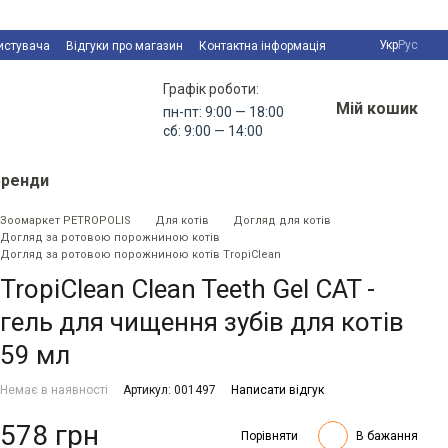
Укр
Рус
истувача
Відгуки про магазин
Контактна інформація
Графік роботи:
Мій кошик
пн-пт: 9:00 — 18:00
сб: 9:00 — 14:00
Бренди
Зоомаркет PETROPOLIS
Для котів
Догляд для котів
Догляд за ротовою порожниною котів
Догляд за ротовою порожниною котів TropiClean
TropiClean Clean Teeth Gel CAT -
гель для чищення зубів для котів
59 мл
Немає в наявності
Артикул: 001497
Написати відгук
578 грн
Порівняти
В бажання