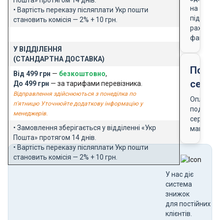
на
• Вартість переказу післяплати Укр пошти
підставі
становить комісія — 2% + 10 грн.
рахунку-
фактури
У ВІДДІЛЕННЯ
(СТАНДАРТНА ДОСТАВКА)
Подар
Від 499 грн
—
безкоштовно
,
серти
До 499 грн
— за тарифами перевізника.
Відправлення здійснюються з понеділка по
Оплата
п'ятницю Уточнюйте додаткову інформацію у
подарун
менеджерів.
сертифік
• Замовлення зберігається у відділенні «Укр
магазин
Пошта» протягом 14 днів.
• Вартість переказу післяплати Укр пошти
становить комісія — 2% + 10 грн.
У нас діє
система
знижок
для постійних
клієнтів.