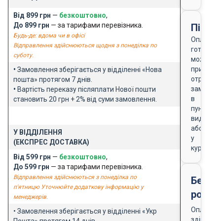
Від 899 грн
—
безкоштовно
,
До 899 грн
— за тарифами перевізника.
Після
Будь-де: вдома чи в офісі
Оплата
Відправлення здійснюються щодня з понеділка по
готівкою
суботу.
можлива
при
•
Замовлення зберігається у відділенні «Нова
отриманн
пошта» протягом 7 днів.
замовле
•
Вартість переказу післяплати Нової пошти
в
становить 20 грн + 2% від суми замовлення.
пункті
видачі
або
У ВІДДІЛЕННЯ
у
(ЕКСПРЕС ДОСТАВКА)
кур'єра
Від 599 грн
—
безкоштовно
,
До 599 грн
— за тарифами перевізника.
Відправлення здійснюються з понеділка по
Безго
п'ятницю Уточнюйте додаткову інформацію у
розра
менеджерів.
Оплата
• Замовлення зберігається у відділенні «Укр
здійснює
Пошта» протягом 14 днів.