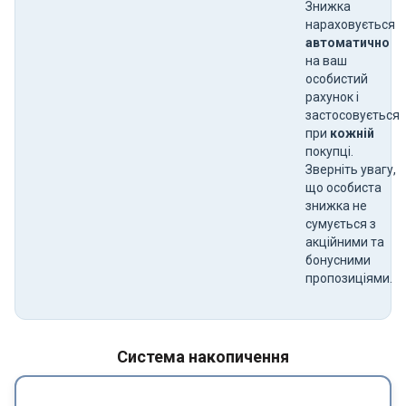
Знижка
нараховується
автоматично
на ваш
особистий
рахунок і
застосовується
при
кожній
покупці.
Зверніть увагу,
що особиста
знижка не
сумується з
акційними та
бонусними
пропозиціями.
Система накопичення