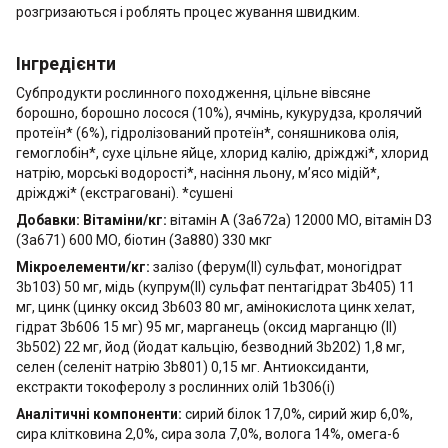
розгризаються і роблять процес жування швид
ким.
Інгредієнти
Субпродукти рослинного походження, цільне вівсяне
борошно, борошно лосося (10%), ячмінь, кукурудза, кролячий
протеїн* (6%), гідролізований протеїн*, соняшникова олія,
гемоглобін*, сухе цільне яйце, хлорид калію, дріжджі*, хлорид
натрію, морські водорості*, насіння льону, м’ясо мідій*,
дріжджі* (екстраговані). *сушені
Добавки: Вітаміни/кг:
вітамін А (3a672a) 12000 МО, вітамін D3
(3a671) 600 МО, біотин (3a880) 330 мкг
Мікроелементи/кг:
залізо (ферум(II) сульфат, моногідрат
3b103) 50 мг, мідь (купрум(II) сульфат пентагідрат 3b405) 11
мг, цинк (цинку оксид 3b603 80 мг, амінокислота цинк хелат,
гідрат 3b606 15 мг) 95 мг, марганець (оксид марганцю (II)
3b502) 22 мг, йод (йодат кальцію, безводний 3b202) 1,8 мг,
селен (селеніт натрію 3b801) 0,15 мг.
Антиоксиданти,
екстракти токоферолу з рослинних олій 1b306(i)
Аналітичні компоненти:
сирий білок 17,0%, сирий жир 6,0%,
сира клітковина 2,0%, сира зола 7,0%, волога 14%, омега-6