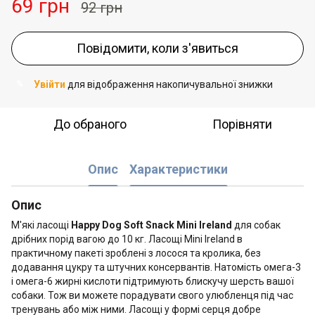
69 грн
92 грн
Повідомити, коли з'явиться
Увійти
для відображення накопичувальної знижки
%
До обраного
Порівняти
Опис
Характеристики
Опис
М'які ласощі
Happy Dog Soft Snack Mini Ireland
для собак
дрібних порід вагою до 10 кг. Ласощі Mini Ireland в
практичному пакеті зроблені з лосося та кролика, без
додавання цукру та штучних консервантів. Натомість омега-3
і омега-6 жирні кислоти підтримують блискучу шерсть вашої
собаки. Тож ви можете порадувати свого улюбленця під час
тренувань або між ними. Ласощі у формі серця добре