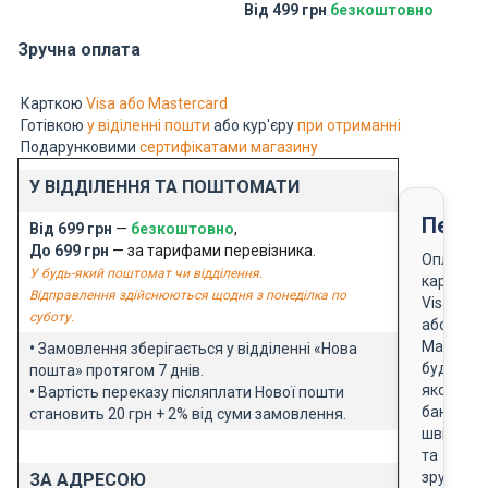
Від 499 грн
безкоштовно
Зручна оплата
Карткою
Visa або Mastercard
Готівкою
у віділенні пошти
або кур'єру
при отриманні
Подарунковими
сертифікатами магазину
У ВІДДІЛЕННЯ ТА ПОШТОМАТИ
Перед
Від 699 грн
—
безкоштовно
,
До 699 грн
— за тарифами перевізника.
Оплата
У будь-який поштомат чи відділення.
карткою
Відправлення здійснюються щодня з понеділка по
Visa
суботу.
або
Masterca
•
Замовлення зберігається у відділенні «Нова
будь-
пошта» протягом 7 днів.
якого
•
Вартість переказу післяплати Нової пошти
банку
становить 20 грн + 2% від суми замовлення.
швидко
та
зручно
ЗА АДРЕСОЮ