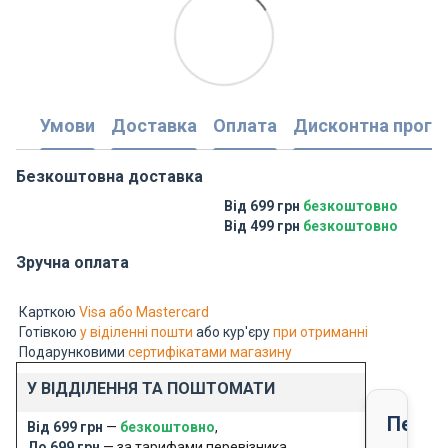
Умови
Доставка
Оплата
Дисконтна прогр
Безкоштовна доставка
Від 699 грн
безкоштовно
Від 499 грн
безкоштовно
Зручна оплата
Карткою
Visa або Mastercard
Готівкою
у віділенні пошти
або кур'єру
при отриманні
Подарунковими
сертифікатами магазину
У ВІДДІЛЕННЯ ТА ПОШТОМАТИ
Перед
Від 699 грн
—
безкоштовно
,
До 699 грн
— за тарифами перевізника.