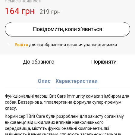
Немає в наявності
164 грн
219 грн
Повідомити, коли з'явиться
Увійти
для відображення накопичувальної знижки
%
До обраного
Порівняти
Опис
Характеристики
Функціональні ласощі Brit Care Immunity комахи з імбиром для
собак. Беззернова, гіпоалергенна формула супер-преміум
класу.
Корми серії Brit Care були розроблені для захисту організму
вихованця від шкідливих впливів навколишнього
середовища, містять функціональні компоненти, які
зміцнюють імунну систему, сприяють загальному гарному