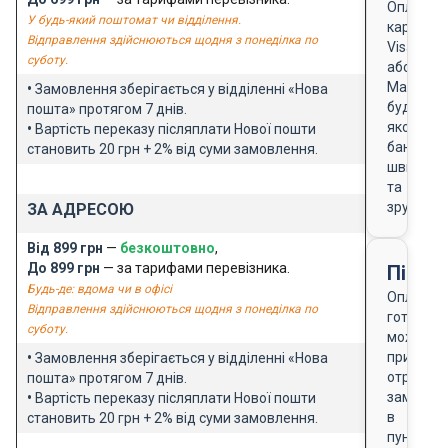
Оплата
У будь-який поштомат чи відділення.
карткою
Відправлення здійснюються щодня з понеділка по
Visa
суботу.
або
Masterca
•
Замовлення зберігається у відділенні «Нова
будь-
пошта» протягом 7 днів.
якого
•
Вартість переказу післяплати Нової пошти
банку
становить 20 грн + 2% від суми замовлення.
швидко
та
зручно
ЗА АДРЕСОЮ
Від 899 грн
—
безкоштовно
,
До 899 грн
— за тарифами перевізника.
Після
Будь-де: вдома чи в офісі
Оплата
Відправлення здійснюються щодня з понеділка по
готівкою
суботу.
можлива
при
•
Замовлення зберігається у відділенні «Нова
отриманн
пошта» протягом 7 днів.
замовле
•
Вартість переказу післяплати Нової пошти
в
становить 20 грн + 2% від суми замовлення.
пункті