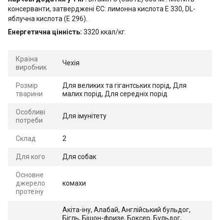
консерванти, затверджені ЄС: лимонна кислота E 330, DL-
яблучна кислота (E 296).
Енергетична цінність
:
3320 ккал/кг.
Країна
Чехія
виробник
Розмір
Для великих та гігантських порід, Для
тварини
малих порід, Для середніх порід
Особливі
Для імунітету
потреби
Склад
2
Для кого
Для собак
Основне
джерело
комахи
протеїну
Акіта-іну, Алабай, Англійський бульдог,
Бігль, Бішон-фризе, Боксер, Бульдог,