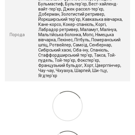
Бульмастиф, Бультер'єр, Вест-хайленд-
вайт-тер'єр, Джек-рассел-тер'єр,
Доберман, Золотистий ретривер,
Йоркширський тер'єр, Кавказька вівчарка,
Кане-корсо, Кокер-спанієль, Коргі,
Лабрадор ретривер, Маламут, Малінуа,
Порода
Мальтійська болонка, Мопс, Німецька
вівчарка, Пекінес, Пітбуль, Померанський
шпіц, Ротвейлер, Самоїд, Сенбернар,
Сибірський хаскі, Сіба-іну, Спанієль,
Стаффордширський тер'єр, Такса, Той-
пудель, Той-тер'єр, Фокстер'єр,
Французький бульдог, Хорт, Цвергпінчер,
Чау-чау, Чіхуахуа, Шарпей, Ши-тцу,
Ягдтер'єр