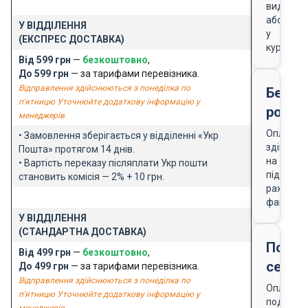
видачі
або
У ВІДДІЛЕННЯ
у
(ЕКСПРЕС ДОСТАВКА)
кур'єра
Від 599 грн
—
безкоштовно
,
До 599 грн
— за тарифами перевізника.
Відправлення здійснюються з понеділка по
Безго
п'ятницю Уточнюйте додаткову інформацію у
розра
менеджерів.
Оплата
• Замовлення зберігається у відділенні «Укр
здійснює
Пошта» протягом 14 днів.
на
• Вартість переказу післяплати Укр пошти
підставі
становить комісія — 2% + 10 грн.
рахунку-
фактури
У ВІДДІЛЕННЯ
(СТАНДАРТНА ДОСТАВКА)
Подар
Від 499 грн
—
безкоштовно
,
серти
До 499 грн
— за тарифами перевізника.
Відправлення здійснюються з понеділка по
Оплата
п'ятницю Уточнюйте додаткову інформацію у
подарун
менеджерів.