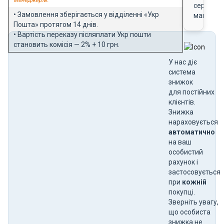
сертифік
• Замовлення зберігається у відділенні «Укр
магазин
Пошта» протягом 14 днів.
• Вартість переказу післяплати Укр пошти
становить комісія — 2% + 10 грн.
У нас діє
система
знижок
для постійних
клієнтів.
Знижка
нараховується
автоматично
на ваш
особистий
рахунок і
застосовується
при
кожній
покупці.
Зверніть увагу,
що особиста
знижка не