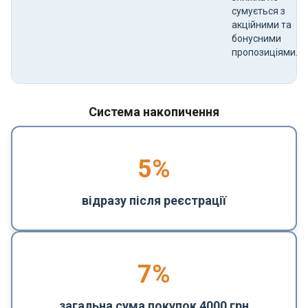
сумується з
акційними та
бонусними
пропозиціями.
Система накопичення
5
%
відразу після реєстрації
7%
загальна сума покупок 4000 грн