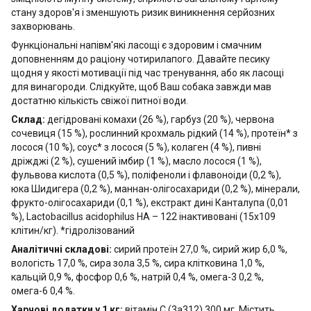
стану здоров'я і зменшують ризик виникнення серйозних
захворювань.
Функціональні напівм'які ласощі є здоровим і смачним
доповненням до раціону чотирилапого. Давайте песику
щодня у якості мотивації під час тренування, або як ласощі
для винагороди. Слідкуйте, щоб Ваш собака завжди мав
достатню кількість свіжої питної води.
Склад:
дегідровані комахи (26 %), гарбуз (20 %), червона
сочевиця (15 %), рослинний крохмаль рідкий (14 %), протеїн* з
лосося (10 %), соус* з лосося (5 %), колаген (4 %), пивні
дріжджі (2 %), сушений імбир (1 %), масло лосося (1 %),
фульвова кислота (0,5 %), поліфеноли і флавоноіди (0,2 %),
юка Шидигера (0,2 %), маннан-олігосахариди (0,2 %), мінерали,
фрукто-олігосахариди (0,1 %), екстракт дині Канталупа (0,01
%), Lactobacillus acidophilus HA – 122 інактивовані (15x109
клітин/кг). *гідролізований
Аналітичні складові:
сирий протеїн 27,0 %, сирий жир 6,0 %,
вологість 17,0 %, сира зола 3,5 %, сира клітковина 1,0 %,
кальцій 0,9 %, фосфор 0,6 %, натрій 0,4 %, омега-3 0,2 %,
омега-6 0,4 %.
Харчові додатки у 1 кг:
вітамін C (3a312) 300 мг. Містить