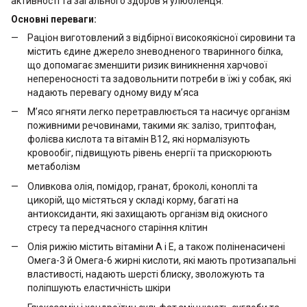
активності та загального здоров’я улюбленця.
Основні переваги:
Раціон виготовлений з відбірної високоякісної сировини та
містить єдине джерело зневодненого тваринного білка,
що допомагає зменшити ризик виникнення харчової
непереносності та задовольнити потреби в їжі у собак, які
надають перевагу одному виду м’яса
М’ясо ягняти легко перетравлюється та насичує організм
поживними речовинами, такими як: залізо, триптофан,
фолієва кислота та вітамін В12, які нормалізують
кровообіг, підвищують рівень енергії та прискорюють
метаболізм
Оливкова олія, помідор, гранат, броколі, коноплі та
цикорій, що містяться у складі корму, багаті на
антиоксиданти, які захищають організм від окисного
стресу та передчасного старіння клітин
Олія рижію містить вітаміни А і Е, а також поліненасичені
Омега-3 й Омега-6 жирні кислоти, які мають протизапальні
властивості, надають шерсті блиску, зволожують та
поліпшують еластичність шкіри