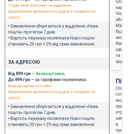
Оплата
У будь-який поштомат чи відділення.
карткою
Відправлення здійснюються щодня з понеділка по
Visa
суботу.
або
Masterca
•
Замовлення зберігається у відділенні «Нова
будь-
пошта» протягом 7 днів.
якого
•
Вартість переказу післяплати Нової пошти
банку
становить 20 грн + 2% від суми замовлення.
швидко
та
зручно
ЗА АДРЕСОЮ
Від 899 грн
—
безкоштовно
,
До 899 грн
— за тарифами перевізника.
Після
Будь-де: вдома чи в офісі
Оплата
Відправлення здійснюються щодня з понеділка по
готівкою
суботу.
можлива
при
•
Замовлення зберігається у відділенні «Нова
отриманн
пошта» протягом 7 днів.
замовле
•
Вартість переказу післяплати Нової пошти
в
становить 20 грн + 2% від суми замовлення.
пункті