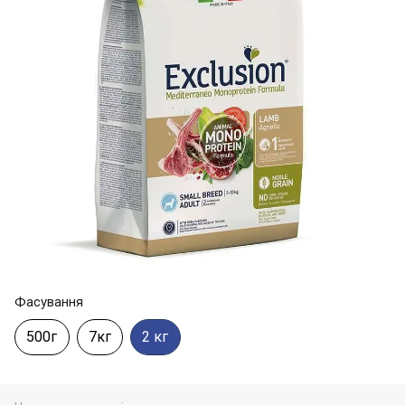
Фасування
500г
7кг
2 кг