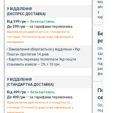
видачі
або
У ВІДДІЛЕННЯ
у
(ЕКСПРЕС ДОСТАВКА)
кур'єра
Від 599 грн
—
безкоштовно
,
До 599 грн
— за тарифами перевізника.
Відправлення здійснюються з понеділка по
Безго
п'ятницю Уточнюйте додаткову інформацію у
розра
менеджерів.
Оплата
• Замовлення зберігається у відділенні «Укр
здійснює
Пошта» протягом 14 днів.
на
• Вартість переказу післяплати Укр пошти
підставі
становить комісія — 2% + 10 грн.
рахунку-
фактури
У ВІДДІЛЕННЯ
(СТАНДАРТНА ДОСТАВКА)
Подар
Від 499 грн
—
безкоштовно
,
серти
До 499 грн
— за тарифами перевізника.
Відправлення здійснюються з понеділка по
Оплата
п'ятницю Уточнюйте додаткову інформацію у
подарун
менеджерів.