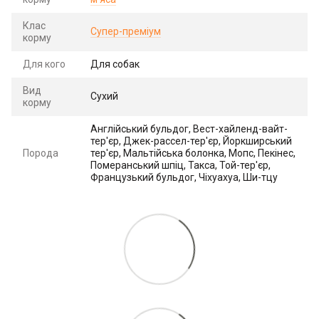
Клас
Супер-преміум
корму
Для кого
Для собак
Вид
Сухий
корму
Англійський бульдог, Вест-хайленд-вайт-
тер'єр, Джек-рассел-тер'єр, Йоркширський
Порода
тер'єр, Мальтійська болонка, Мопс, Пекінес,
Померанський шпіц, Такса, Той-тер'єр,
Французький бульдог, Чіхуахуа, Ши-тцу