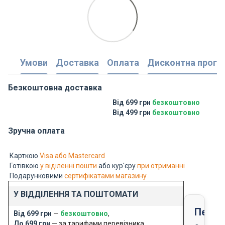
Умови
Доставка
Оплата
Дисконтна прогр
Безкоштовна доставка
Від 699 грн
безкоштовно
Від 499 грн
безкоштовно
Зручна оплата
Карткою
Visa або Mastercard
Готівкою
у віділенні пошти
або кур'єру
при отриманні
Подарунковими
сертифікатами магазину
У ВІДДІЛЕННЯ ТА ПОШТОМАТИ
Перед
Від 699 грн
—
безкоштовно
,
До 699 грн
— за тарифами перевізника.