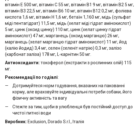
вітамін Е 500 мг, вітамін С 55 мг, вітамін В1 9 мг, вітамін В2 5 мг,
вітамін В3 22,5 мг, вітамін В6 10 мг, вітамін В12 0,2 мг, фолієва
кислота 1,6 мг, вітамін Н 1,6 мг, бетаїн 1,160 мг, мідь (сульфат
міді пентагідрат) 11,5 мг, мідь (хелат міді гідрат амінокислот)
5 мг, цинк (оксид цинку) 110 мг, цинк (хелат цинку гідрат
амінокислот) 47 мг, марганець (оксид марганцю) 26 мг,
марганець (хелат марганцю гідрат амінокислот) 11 мг, йод
(калію йодид) 3,4 мг, селен (селеніт натрію) 0,3 мг, залізо
(карбонат заліза) 178 мг, L-карнітин 50 мг.
Антиоксиданти:
токоферол (екстракти з рослинних олій) 115
мг.
Рекомендації по годівлі
:
Дотримуйтеся норм годування, вказаних на пакованні
корму, але враховуйте індивідуальні потреби собаки, його
фізичну активність та вагу
Стежте за тим, щоби в улюбленця був постійний доступ до
чистої питної води
Виробник:
Exclusion, Dorado S.r.l., Італія