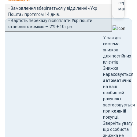
сертифік
• Замовлення зберігається у відділенні «Укр
магазин
Пошта» протягом 14 днів.
• Вартість переказу післяплати Укр пошти
становить комісія — 2% + 10 грн.
У нас діє
система
знижок
для постійних
клієнтів.
Знижка
нараховується
автоматично
на ваш
особистий
рахунок і
застосовується
при
кожній
покупці.
Зверніть увагу,
що особиста
знижка не