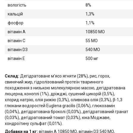
вологість
8%
кальцій
1,3%
фосфор
1,1%
вітамін A
10850 МО
вітамін C
55 МО
вітамін D3
540 МО
вітамін E
500 мг
Склад:
Дегідратоване м'ясо ягняти (28%), рис, горох,
свинячий жир, гідролізований протеїн тваринного
походження з низькою молекулярною масою, дегідратована
люцерна, коноплі (1%), дріжджі, сушений цикорій (0,5%),
хлорид натрію, олія рижію (0,3%), оливкова олія (0,3%), β-1,3
глюкани водоростей Euglena gracilis (0,06%), глюкозамін
(0,04%), дегідратована броколі (0,03%), дегідратований гранат
(0,03%), дегідратований томат (0,03%), юка Моджаве,
хондроїтину сульфат (0,01%).
Добавки на 1 кг:
вітамін А 10850 МО, вітамін D3 540 МО,