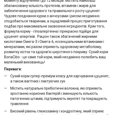
моменту відлучення і до 12 місяців. Містить найбільш
збалансовану кількість протеїнів, вітамінів і жирів для
забезпечення здорового та правильного росту цуценят.
Чудове поєднання курки з анчоусами і рисом неодмінно
сподобається тваринам, а ощадливий процес приготування
подбає про максимальне засвоєння інгредієнтів. Крім того,
формула корму - гіпоалергенна і прекрасно підійде для
цуценят-алергіків. Раціон також збагачений жирними
кислотами Омега-3 і Омега-6, ессенціальними вітамінами і
мінералами, які разом сприяють здоровому метаболізму,
розвитку кісток та здоров'ю шерстяного покриву. Сухий корм
BonaCibo - це саме той корм, який неодмінно полюбить ваш
маленький вихованець!
Переваги:
Сухий корм супер-преміум класу для харчування цуценят,
а також вагітних і лактуючих сук
Містить натуральні пребіотичні волокна, які сприяють
зростанню корисних бактерій і зменшують кількість
патогенних штамів, підтримують імунітет та покращують
травлення
Високий рівень глюкозаміну і хондроїтину, який сприяє