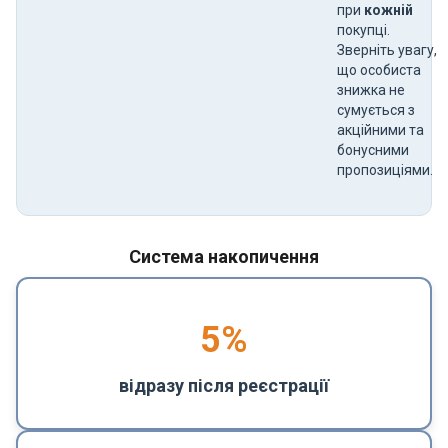
при
кожній
покупці.
Зверніть увагу,
що особиста
знижка не
сумується з
акційними та
бонусними
пропозиціями.
Система накопичення
5
%
відразу після реєстрації