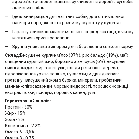
здоров'ю хрящової тканини, рухливості і здоров'ю суглобів
активних собак
Ідеальний раціон для вагітних собак, для оптимальної
ваги при народженні та розвитку імунітету у цуценят
Гарантує високопоживне молоко в період лактації, в якому
містяться корисні речовини
Зручна упаковка з зіпером для збереження свіжості корму
Склад:
Висушене куряче м'ясо (37%), рис бальдо (18%), маїс,
очищений курячий жир, борошно з анчоусів (6%), висушені
пивні дріжджі, жир з анчоусів, плоди ріжкового дерева,
гідролізована куряча печінка, нуклеотиди дріжджового
протеїну , висушений жом з буряка, мінерали, пребіотики
маннан-олігосахариди, морські водорості, порошок чорниці,
екстракт юкки, псиліум, порошок календули.
Гарантований аналіз:
Протеїн - 30%
Жир - 15%
Зола - 8%
Клітковина - 2,2%
Омега-6 - 3,6%
Омега-3 - 0,75