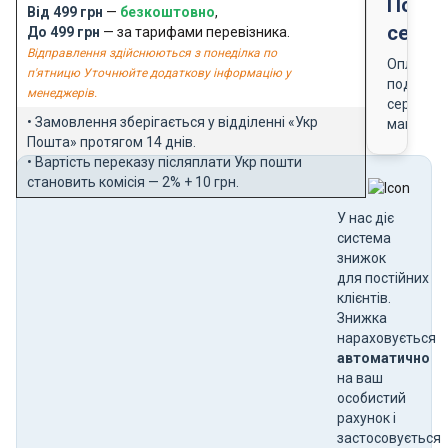
Подар
Від 499 грн
—
безкоштовно
,
серти
До 499 грн
— за тарифами перевізника.
Відправлення здійснюються з понеділка по
Оплата
п'ятницю Уточнюйте додаткову інформацію у
подарун
менеджерів.
сертифік
• Замовлення зберігається у відділенні «Укр
магазин
Пошта» протягом 14 днів.
• Вартість переказу післяплати Укр пошти
становить комісія — 2% + 10 грн.
У нас діє
система
знижок
для постійних
клієнтів.
Знижка
нараховується
автоматично
на ваш
особистий
рахунок і
застосовується