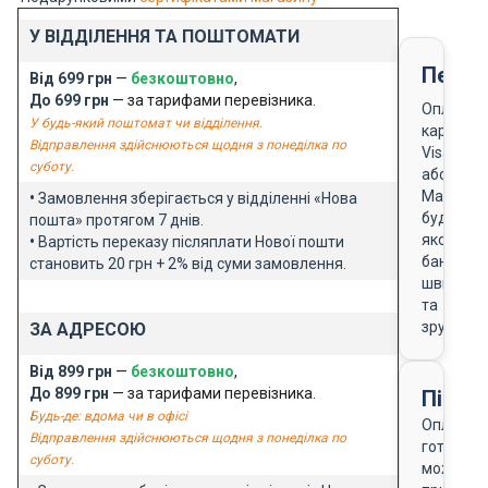
У ВІДДІЛЕННЯ ТА ПОШТОМАТИ
Перед
Від 699 грн
—
безкоштовно
,
До 699 грн
— за тарифами перевізника.
Оплата
У будь-який поштомат чи відділення.
карткою
Відправлення здійснюються щодня з понеділка по
Visa
суботу.
або
Masterca
•
Замовлення зберігається у відділенні «Нова
будь-
пошта» протягом 7 днів.
якого
•
Вартість переказу післяплати Нової пошти
банку
становить 20 грн + 2% від суми замовлення.
швидко
та
зручно
ЗА АДРЕСОЮ
Від 899 грн
—
безкоштовно
,
До 899 грн
— за тарифами перевізника.
Після
Будь-де: вдома чи в офісі
Оплата
Відправлення здійснюються щодня з понеділка по
готівкою
суботу.
можлива