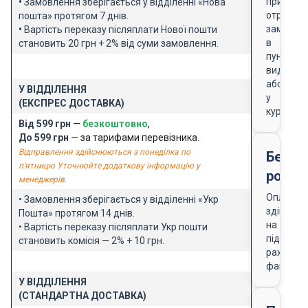
при
•
Замовлення зберігається у відділенні «Нова
отриманн
пошта» протягом 7 днів.
замовле
•
Вартість переказу післяплати Нової пошти
в
становить 20 грн + 2% від суми замовлення.
пункті
видачі
або
У ВІДДІЛЕННЯ
у
(ЕКСПРЕС ДОСТАВКА)
кур'єра
Від 599 грн
—
безкоштовно
,
До 599 грн
— за тарифами перевізника.
Відправлення здійснюються з понеділка по
Безго
п'ятницю Уточнюйте додаткову інформацію у
розра
менеджерів.
Оплата
• Замовлення зберігається у відділенні «Укр
здійснює
Пошта» протягом 14 днів.
на
• Вартість переказу післяплати Укр пошти
підставі
становить комісія — 2% + 10 грн.
рахунку-
фактури
У ВІДДІЛЕННЯ
(СТАНДАРТНА ДОСТАВКА)