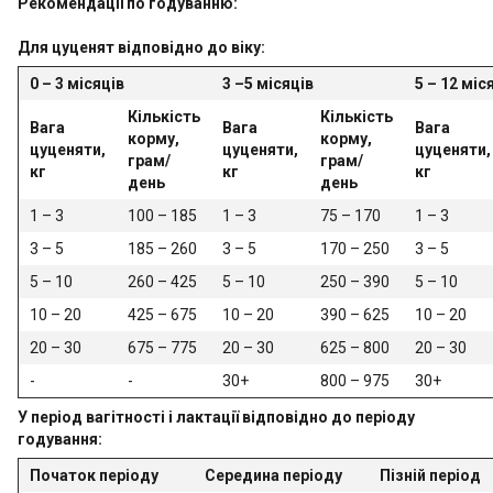
Рекомендації по годуванню:
Для цуценят відповідно до віку:
0 – 3 місяців
3 –5 місяців
5 – 12 міс
Кількість
Кількість
Вага
Вага
Вага
корму,
корму,
цуценяти,
цуценяти,
цуценяти,
грам/
грам/
кг
кг
кг
день
день
1 – 3
100 – 185
1 – 3
75 – 170
1 – 3
3 – 5
185 – 260
3 – 5
170 – 250
3 – 5
5 – 10
260 – 425
5 – 10
250 – 390
5 – 10
10 – 20
425 – 675
10 – 20
390 – 625
10 – 20
20 – 30
675 – 775
20 – 30
625 – 800
20 – 30
-
-
30+
800 – 975
30+
У період вагітності і лактації відповідно до періоду
годування:
Початок періоду
Середина періоду
Пізній період