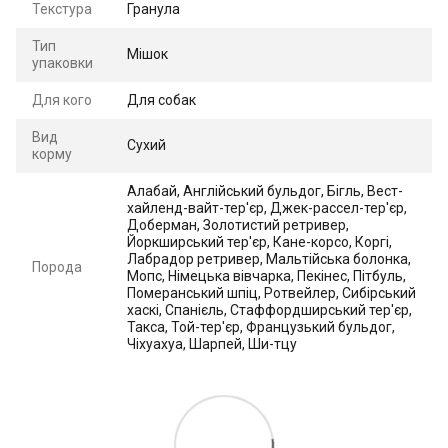
Текстура
Гранула
Тип
Мішок
упаковки
Для кого
Для собак
Вид
Сухий
корму
Алабай, Англійський бульдог, Бігль, Вест-
хайленд-вайт-тер'єр, Джек-рассел-тер'єр,
Доберман, Золотистий ретривер,
Йоркширський тер'єр, Кане-корсо, Коргі,
Лабрадор ретривер, Мальтійська болонка,
Порода
Мопс, Німецька вівчарка, Пекінес, Пітбуль,
Померанський шпіц, Ротвейлер, Сибірський
хаскі, Спанієль, Стаффордширський тер'єр,
Такса, Той-тер'єр, Французький бульдог,
Чіхуахуа, Шарпей, Ши-тцу