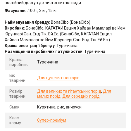
постійний доступ до чистої питної води
Фасування:
100 г, 3 кг, 15 кг
Найменування бренду
: BonaCibo (БонаСібо)
Виробник
: БонаСібо, КАГАТАЙ Евцил Хайван Мамаларі ве Йем
Юрунлері Сан. Енд Тік. Ей.Ес. (БонаСібо, КАГАТАЙ Евцил
Хайван Мамаларі ве Йем Юрунлері Сан. Енд Тік. Ей.Ес.)
Країна реєстрації бренду
: Туреччина
Розміщення виробничих потужностей
: Туреччина
Країна
Туреччина
виробник
Вік
Для цуценят і юніорів
тварини
Розмір
Для великих та гігантських порід
,
Для
тварини
малих порід
,
Для середніх порід
Смак
Курятина, рис, анчоуси.
Клас
Супер-преміум
корму