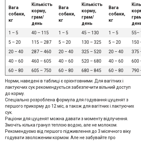
Кількість
Кількість
Кіль
Вага
Вага
Вага
корму,
корму,
кор
собаки,
собаки,
собаки,
грам/
грам/
гра
кг
кг
кг
день
день
ден
1 – 5
40 – 115
1 – 5
45 – 130
1 – 5
55– 
5 – 20
115 – 287
5 – 20
130 – 325
5 – 20
150 
20 – 40
287 – 460
20 – 40
325 – 520
20 – 40
375 
40 – 60
460 – 605
40 – 60
520 – 680
40 – 60
600 
60 – 80
605 – 750
60 – 80
680 – 845
60 – 80
790 
Норми, наведені в таблиці є орієнтовними. Для вагітних і
лактуючих сук рекомендується забезпечити вільний доступ
до корму.
Спеціально розроблена формула для годування цуценят з
першого прикорму до 12 міс, а також для вагітних і лактуючих
сук.
Раціони для цуценят можна давати з моменту відлучення.
Змочіть кілька гранул теплою водою, але не молоком.
Рекомендуємо від першого підживлення до 3 місячного віку
годувати зволоженим кормом. Але не забувайте про