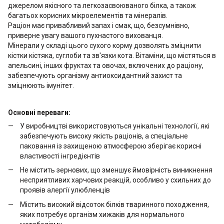
джерелом якісного та легкозасвоюваного білка, а також
багатьох корисних мікроелементів та мінералів.
Раціон має привабливий запах і смак, що, безсумнівно,
приверне увагу вашого пухнастого вихованця.
Мінерали у складі цього сухого корму дозволять зміцнити
кістки кістяка, суглоби та зв'язки кота. Вітаміни, що містяться в
апельсині, інших фруктах та овочах, включених до раціону,
забезпечують організму антиоксидантний захист та
зміцнюють імунітет.
Основні переваги:
У виробництві використовуються унікальні технології, які
забезпечують високу якість раціонів, а спеціальне
паковання із захищеною атмосферою зберігає корисні
властивості інгредієнтів
Не містить зернових, що зменшує ймовірність виникнення
несприятливих харчових реакцій, особливо у схильних до
проявів алергії улюбленців
Містить високий відсоток білків тваринного походження,
яких потребує організм хижаків для нормального