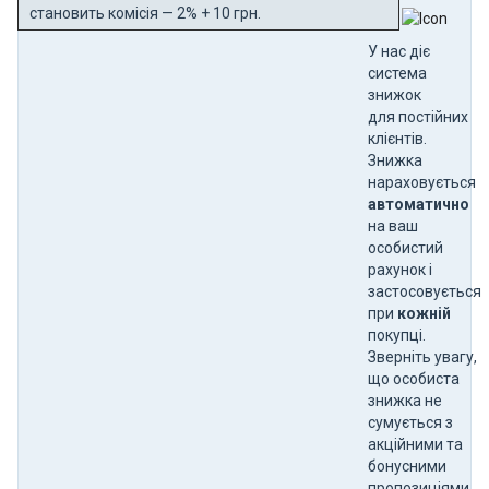
становить комісія — 2% + 10 грн.
У нас діє
система
знижок
для постійних
клієнтів.
Знижка
нараховується
автоматично
на ваш
особистий
рахунок і
застосовується
при
кожній
покупці.
Зверніть увагу,
що особиста
знижка не
сумується з
акційними та
бонусними
пропозиціями.