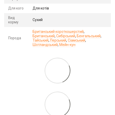
Для кого
Для котів
Вид
Сухий
корму
Британський короткошерстий
,
Британський
,
Сибірський
,
Бенгальський
,
Порода
Тайський
,
Перський
,
Сіамський
,
Шотландський
,
Мейн-кун