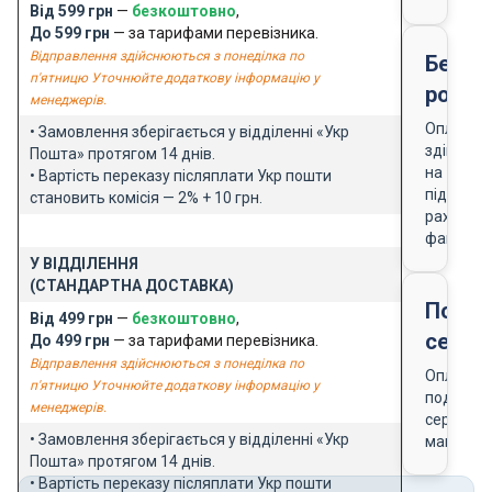
Від 599 грн
—
безкоштовно
,
До 599 грн
— за тарифами перевізника.
Відправлення здійснюються з понеділка по
Безго
п'ятницю Уточнюйте додаткову інформацію у
розра
менеджерів.
Оплата
• Замовлення зберігається у відділенні «Укр
здійснює
Пошта» протягом 14 днів.
на
• Вартість переказу післяплати Укр пошти
підставі
становить комісія — 2% + 10 грн.
рахунку-
фактури
У ВІДДІЛЕННЯ
(СТАНДАРТНА ДОСТАВКА)
Подар
Від 499 грн
—
безкоштовно
,
серти
До 499 грн
— за тарифами перевізника.
Відправлення здійснюються з понеділка по
Оплата
п'ятницю Уточнюйте додаткову інформацію у
подарун
менеджерів.
сертифік
• Замовлення зберігається у відділенні «Укр
магазин
Пошта» протягом 14 днів.
• Вартість переказу післяплати Укр пошти