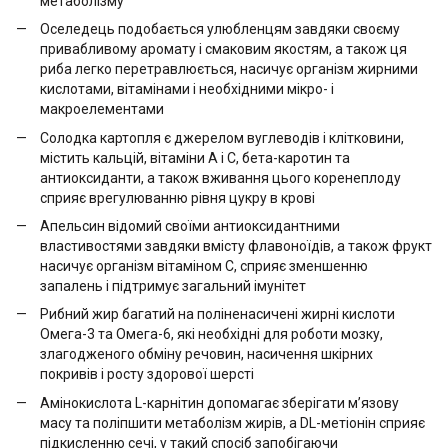
метаболізму
Оселедець подобається улюбленцям завдяки своєму
привабливому аромату і смаковим якостям, а також ця
риба легко перетравлюється, насичує організм жирними
кислотами, вітамінами і необхідними мікро- і
макроелементами
Солодка картопля є джерелом вуглеводів і клітковини,
містить кальцій, вітаміни А і С, бета-каротин та
антиоксиданти, а також вживання цього коренеплоду
сприяє врегулюванню рівня цукру в крові
Апельсин відомий своїми антиоксидантними
властивостями завдяки вмісту флавоноїдів, а також фрукт
насичує організм вітаміном С, сприяє зменшенню
запалень і підтримує загальний імунітет
Рибний жир багатий на поліненасичені жирні кислоти
Омега-3 та Омега-6, які необхідні для роботи мозку,
злагодженого обміну речовин, насичення шкірних
покривів і росту здорової шерсті
Амінокислота L-карнітин допомагає зберігати м’язову
масу та поліпшити метаболізм жирів, а DL-метіонін сприяє
підкисленню сечі, у такий спосіб запобігаючи