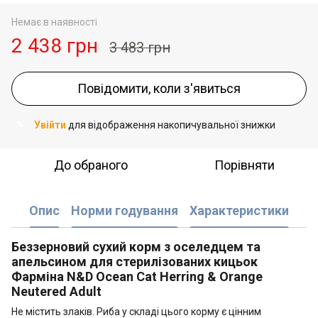
Немає в наявності
2 438 грн
3 483 грн
Повідомити, коли з'явиться
Увійти
для відображення накопичувальної знижки
%
До обраного
Порівняти
Опис
Норми годування
Характеристики
Беззерновий сухий корм з оселедцем та
апельсином для стерилізованих кицьок
Фарміна N&D Ocean Cat Herring & Orange
Neutered Adult
Не містить злаків. Риба у складі цього корму є цінним