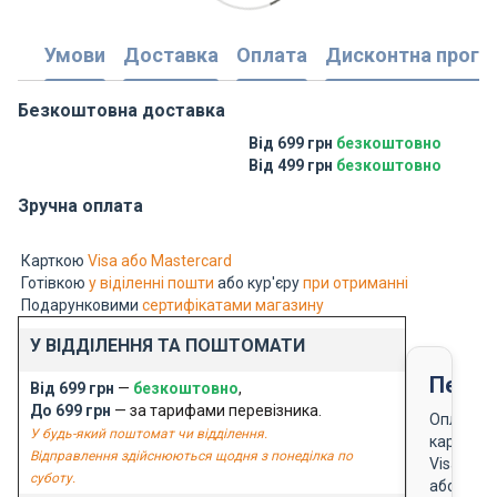
Умови
Доставка
Оплата
Дисконтна прогр
Безкоштовна доставка
Від 699 грн
безкоштовно
Від 499 грн
безкоштовно
Зручна оплата
Карткою
Visa або Mastercard
Готівкою
у віділенні пошти
або кур'єру
при отриманні
Подарунковими
сертифікатами магазину
У ВІДДІЛЕННЯ ТА ПОШТОМАТИ
Перед
Від 699 грн
—
безкоштовно
,
До 699 грн
— за тарифами перевізника.
Оплата
У будь-який поштомат чи відділення.
карткою
Відправлення здійснюються щодня з понеділка по
Visa
суботу.
або