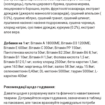
(оселедець), пульпа цукрового буряка, сушена морква,
люцернового борошно, інулін, фруктоолігосахариди, екстракт
дріжджів (джерело манноолігосахаридів), сушений апельсин (
0.5%), сушене яблуко, сушений гранат, сушений шпинат,
лушпиння насіння і насіння подорожника, сушена чорниця,
хлорид натрію, сухі пивні дріжджі, куркума (0.2%), екстракт
алое вера.
Добавки на 1 кг:
Вітамін А 18000МЕ; Вітамін D3 1200МЕ;
Вітамін Е 600мг; Вітамін С 300мг; Вітамін РР 150мг;
Пантотенова кислота 50мг; Вітамін В2 20мг; Вітамін В6 8,1мг;
Вітамін В1 10мг; Вітамін Н 1,5мг; Фолієва кислота 1,5 мг;
Вітамін В12 0,1 мг; холіну хлорид 2500мг; бета-каротин 1,5мг;
цинк 163.8мг; марганець 64.6мг; залізо 58.3мг; мідь 15.8мг;
селенометіонін 0,40мг; DL-метіонін 5000мг; таурин 5000мг; L-
карнітин 400мг.
Рекомендації щодо годування:
Давати щодня з розрахунку ваги та фізичного навантаження
тварини. Дотримуйтеся норм годування, зазначених в таблиці
на пакованні, але також враховуйте індивідуальні потреби