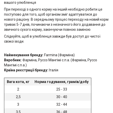
вашого улюбленця
При переході з одного корму на інший необхідно робити це
поступово для того, щоб організм зміг адаптуватися до
нового раціону. В середньому процес переходу на новий корм
триває 5-7 днів, починаючи з незначного його додавання до
звичного сухого корму, закінчуючи повною заміною
Слідкуйте, щоб в улюбленця завжди був доступ до чистої
свіжої води.
Найменування бренду:
Farmina (Фарміна)
Виробник:
Фарміна, Руссо Мангімі с.п.а. (Фарміна, Руссо
Мангімі с.п.а.)
Країна реєстрації бренду:
Італія
Вага кота, кг
Норма годування, грамів/добу
2
25 - 33
2,5
30 - 40
3
32 - 44
3,5
36 - 48