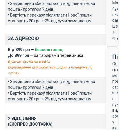
Masterca
•
Замовлення зберігається у відділенні «Нова
будь-
пошта» протягом 7 днів.
якого
•
Вартість переказу післяплати Нової пошти
банку
становить 20 грн + 2% від суми замовлення.
швидко
та
зручно
ЗА АДРЕСОЮ
Від 899 грн
—
безкоштовно
,
До 899 грн
— за тарифами перевізника.
Після
Будь-де: вдома чи в офісі
Оплата
Відправлення здійснюються щодня з понеділка по
готівкою
суботу.
можлива
при
•
Замовлення зберігається у відділенні «Нова
отриманн
пошта» протягом 7 днів.
замовле
•
Вартість переказу післяплати Нової пошти
в
становить 20 грн + 2% від суми замовлення.
пункті
видачі
або
У ВІДДІЛЕННЯ
у
(ЕКСПРЕС ДОСТАВКА)
кур'єра