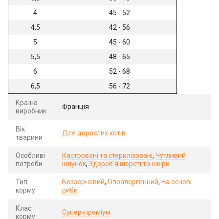
4
45 - 52
4,5
42 - 56
5
45 - 60
5,5
48 - 65
6
52 - 68
6,5
56 - 72
Країна
Франція
виробник
Вік
Для дорослих котів
тварини
Особливі
Кастровані та стерилізовані
,
Чутливий
потреби
шлунок
,
Здоров'я шерсті та шкіри
Тип
Беззерновий
,
Гіпоалергенний
,
На основі
корму
риби
Клас
Супер-преміум
корму