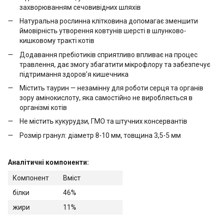
захворюванням сечовивідних шляхів
Натуральна рослинна клітковина допомагає зменшити
ймовірність утворення ковтунів шерсті в шлунково-
кишковому тракті котів
Додавання пребіотиків сприятливо впливає на процес
травлення, дає змогу збагатити мікрофлору та забезпечує
підтримання здоров’я кишечника
Містить таурин — незамінну для роботи серця та органів
зору амінокислоту, яка самостійно не виробляється в
організмі котів
Не містить кукурудзи, ГМО та штучних консервантів
Розмір гранул: діаметр 8-10 мм, товщина 3,5-5 мм
Аналітичні компоненти:
Компонент
Вміст
білки
46%
жири
11%