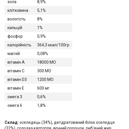
зола
8,9%
клітковина
5,1%
вологість
8%
кальцій
1%
фосфор
0,9%
калорійність
364,3 ккал/100гр
магній
0,08%
вітамін A
18000 МО
вітамін C
300 МО
вітамін D3
1200 МО
вітамін E
600 мг
омега 3
0,6%
омега 6
1,8%
Склад:
оселедець (34%), дегідратований білок оселедця
(32%), солодка картопля, яєчний порошок, риб'ячий жир